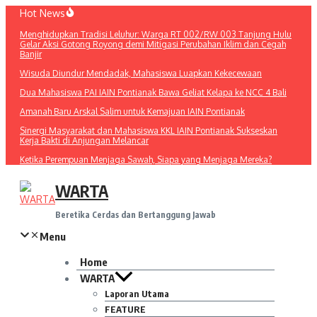
Lewati
Hot News
ke
Menghidupkan Tradisi Leluhur: Warga RT 002/RW 003 Tanjung Hulu
konten
Gelar Aksi Gotong Royong demi Mitigasi Perubahan Iklim dan Cegah
Banjir
Wisuda Diundur Mendadak, Mahasiswa Luapkan Kekecewaan
Dua Mahasiswa PAI IAIN Pontianak Bawa Geliat Kelapa ke NCC 4 Bali
Amanah Baru Arskal Salim untuk Kemajuan IAIN Pontianak
Sinergi Masyarakat dan Mahasiswa KKL IAIN Pontianak Sukseskan
Kerja Bakti di Anjungan Melancar
Ketika Perempuan Menjaga Sawah, Siapa yang Menjaga Mereka?
WARTA
Beretika Cerdas dan Bertanggung Jawab
Menu
Home
WARTA
Laporan Utama
FEATURE