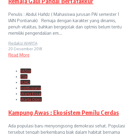
Remaja Gaul Pandai Bertafakkur
Penulis : Abdul Hafidz ( Mahasiswa jurusan PAI semester 1
IAIN Pontianak) Remaja dengan karakter yang dinamis,
penuh vitalitas, bahkan bergejolak dan optmis belum tentu
memiliki pengendalian em...
Redaksi WARTA
20 Desember 2018
Read More
FASYA
FTIK
FUAD
Institusiana
Warta Essai
Warta Opini
Kampung Awas : Ekosistem Pemilu Cerdas
Ada populasi baru menyongsong demokrasi sehat. Populasi
tersebut tengah berkembang biak dalam habitat bernama