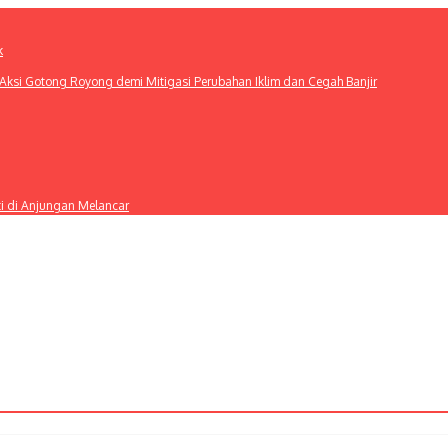
k
ksi Gotong Royong demi Mitigasi Perubahan Iklim dan Cegah Banjir
ti di Anjungan Melancar