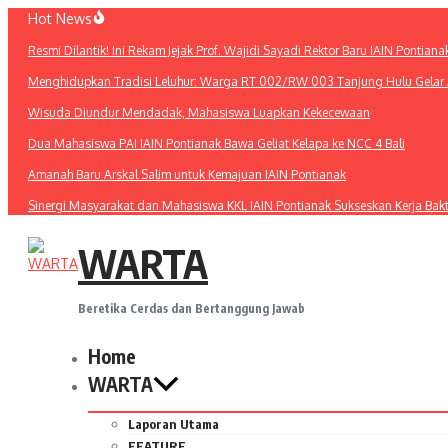
Lewati
Hot News
ke
Resmi Dilantik! Ini Rekam Jejak Prof. Wajidi Sayadi Rektor Baru IAIN Pontiana
konten
Menghidupkan Tradisi Leluhur: Warga RT 002/RW 003 Tanjung Hulu Gelar A
Wisuda Diundur Mendadak, Mahasiswa Luapkan Kekecewaan
Dua Mahasiswa PAI IAIN Pontianak Bawa Geliat Kelapa ke NCC 4 Bali
Amanah Baru Arskal Salim untuk Kemajuan IAIN Pontianak
Sinergi Masyarakat dan Mahasiswa KKL IAIN Pontianak Sukseskan Kerja Bak
WARTA
Beretika Cerdas dan Bertanggung Jawab
Home
WARTA
Laporan Utama
FEATURE