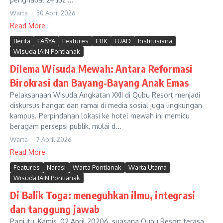
Warta
30 April 2026
Read More
Berita
FASYA
Features
FTIK
FUAD
Institusiana
Wisuda IAIN Pontianak
Dilema Wisuda Mewah: Antara Reformasi
Birokrasi dan Bayang-Bayang Anak Emas
Pelaksanaan Wisuda Angkatan XXII di Qubu Resort menjadi
diskursus hangat dan ramai di media sosial juga lingkungan
kampus. Perpindahan lokasi ke hotel mewah ini memicu
beragam persepsi publik, mulai d...
Warta
7 April 2026
Read More
Features
Narasi
Warta Pontianak
Warta Utama
Wisuda IAIN Pontianak
Di Balik Toga: meneguhkan ilmu, integrasi
dan tanggung jawab
Pagi itu, Kamis, 02 April 20206, suasana Qubu Resort terasa