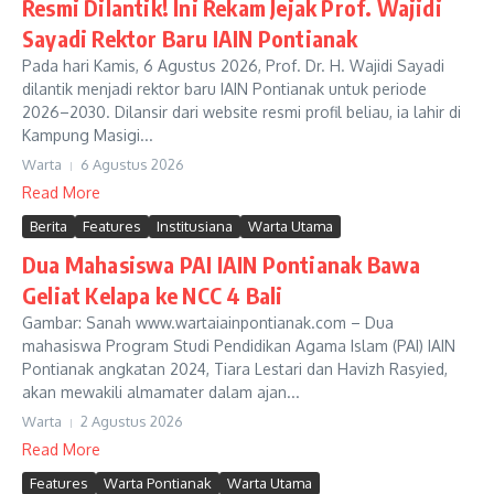
Resmi Dilantik! Ini Rekam Jejak Prof. Wajidi
Sayadi Rektor Baru IAIN Pontianak
Pada hari Kamis, 6 Agustus 2026, Prof. Dr. H. Wajidi Sayadi
dilantik menjadi rektor baru IAIN Pontianak untuk periode
2026–2030. Dilansir dari website resmi profil beliau, ia lahir di
Kampung Masigi...
Warta
6 Agustus 2026
Read More
Berita
Features
Institusiana
Warta Utama
Dua Mahasiswa PAI IAIN Pontianak Bawa
Geliat Kelapa ke NCC 4 Bali
Gambar: Sanah www.wartaiainpontianak.com – Dua
mahasiswa Program Studi Pendidikan Agama Islam (PAI) IAIN
Pontianak angkatan 2024, Tiara Lestari dan Havizh Rasyied,
akan mewakili almamater dalam ajan...
Warta
2 Agustus 2026
Read More
Features
Warta Pontianak
Warta Utama