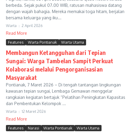
berbeda. Sejak pukul 07.00 WIB, ratusan mahasiswa datang
dengan wajah bahagia. Mereka memakai toga hitam, berjalan
bersama keluarga yang iku...
Warta
2 April 2026
Read More
Features
Warta Pontianak
Warta Utama
Membangun Ketangguhan dari Tepian
Sungai: Warga Tambelan Sampit Perkuat
Kolaborasi melalui Pengorganisasian
Masyarakat
Pontianak, 7 Maret 2026 – Di tengah tantangan lingkungan
kawasan tepian sungai, Lembaga Gemawan menggelar
rangkaian kegiatan bertajuk “Pelatihan Peningkatan Kapasitas
dan Pembentukan Kelompok ...
Warta
12 Maret 2026
Read More
Features
Narasi
Warta Pontianak
Warta Utama