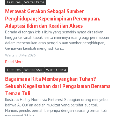
Features
Warta Utama
Merawat Gerakan Sebagai Sumber
Penghidupan; Kepemimpinan Perempuan,
Adaptasi Iklim dan Keadilan Akses
Berada di tengah krisis iklim yang semakin nyata dirasakan
hingga ke ranah tapak, serta minimnya ruang bagi perempuan
dalam menentukan arah pengelolaan sumber penghidupan,
Gemawan kembali menghadirkan...
Warta
3 Mei 2026
Read More
Features
Warta Essai
Warta Utama
Bagaimana Kita Membayangkan Tuhan?
Sebuah Kegelisahan dari Pengalaman Bersama
Teman Tuli
Ilustrasi: Hailey Norris via Pinterest Sebagian orang menyebut,
bahwa Al-Qur’an adalah mukjizat yang bersifat auditori.
Namun, penulis pernah berjumpa dengan seorang teman tuli
penghapal 24 Juz ...