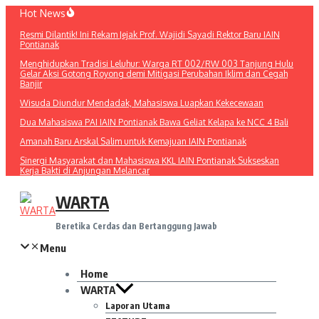
Lewati
Hot News
ke
Resmi Dilantik! Ini Rekam Jejak Prof. Wajidi Sayadi Rektor Baru IAIN
konten
Pontianak
Menghidupkan Tradisi Leluhur: Warga RT 002/RW 003 Tanjung Hulu
Gelar Aksi Gotong Royong demi Mitigasi Perubahan Iklim dan Cegah
Banjir
Wisuda Diundur Mendadak, Mahasiswa Luapkan Kekecewaan
Dua Mahasiswa PAI IAIN Pontianak Bawa Geliat Kelapa ke NCC 4 Bali
Amanah Baru Arskal Salim untuk Kemajuan IAIN Pontianak
Sinergi Masyarakat dan Mahasiswa KKL IAIN Pontianak Sukseskan
Kerja Bakti di Anjungan Melancar
WARTA
Beretika Cerdas dan Bertanggung Jawab
Menu
Home
WARTA
Laporan Utama