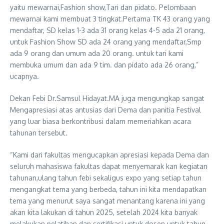
yaitu mewarnai,Fashion show,Tari dan pidato. Pelombaan
mewarnai kami membuat 3 tingkat.Pertama TK 43 orang yang
mendaftar, SD kelas 1-3 ada 31 orang kelas 4-5 ada 21 orang,
untuk Fashion Show SD ada 24 orang yang mendaftar,Smp
ada 9 orang dan umum ada 20 orang. untuk tari kami
membuka umum dan ada 9 tim. dan pidato ada 26 orang,”
ucapnya.
Dekan Febi Dr.Samsul Hidayat.MA juga mengungkap sangat
Mengapresiasi atas antusias dari Dema dan panitia Festival
yang luar biasa berkontribusi dalam memeriahkan acara
tahunan tersebut.
“Kami dari fakultas mengucapkan apresiasi kepada Dema dan
seluruh mahasiswa fakultas dapat menyemarak kan kegiatan
tahunan,ulang tahun febi sekaligus expo yang setiap tahun
mengangkat tema yang berbeda, tahun ini kita mendapatkan
tema yang menurut saya sangat menantang karena ini yang
akan kita lakukan di tahun 2025, setelah 2024 kita banyak
melakukan pelatihan dan sertifikasi untuk dosen untuk tahun