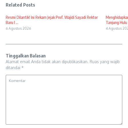
Related Posts
Resmi Dilantik! Ini Rekam Jejak Prof. Wajidi Sayadi Rektor
Menghidupkan
Baru I ...
Tanjung Hulu 
6 Agustus 2026
4 Agustus 20
Tinggalkan Balasan
Alamat email Anda tidak akan dipublikasikan.
Ruas yang wajib
ditandai
*