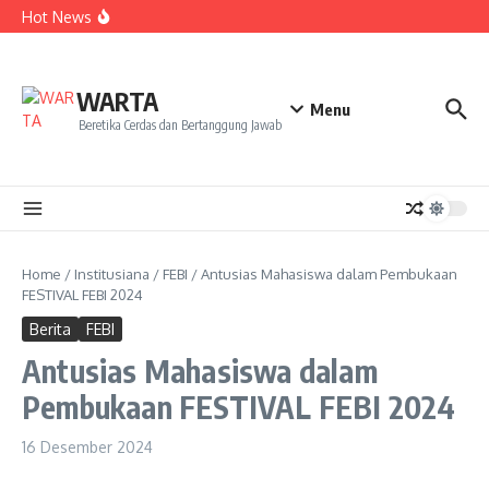
Kekecewaan
Lewati ke konten
Hot News
Dua Mahasiswa PAI IAIN Pontianak Bawa Geliat Kelapa
ke NCC 4 Bali
Amanah Baru Arskal Salim untuk Kemajuan IAIN
Pontianak
Sinergi Masyarakat dan Mahasiswa KKL IAIN Pontianak
WARTA
Sukseskan Kerja Bakti di Anjungan Melancar
Menu
Beretika Cerdas dan Bertanggung Jawab
Home
/
Institusiana
/
FEBI
/
Antusias Mahasiswa dalam Pembukaan
FESTIVAL FEBI 2024
Berita
FEBI
Antusias Mahasiswa dalam
Pembukaan FESTIVAL FEBI 2024
16 Desember 2024