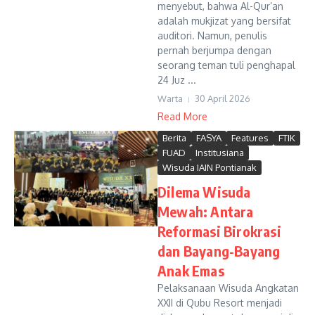
menyebut, bahwa Al-Qur’an
adalah mukjizat yang bersifat
auditori. Namun, penulis
pernah berjumpa dengan
seorang teman tuli penghapal
24 Juz ...
Warta
30 April 2026
Read More
Berita
FASYA
Features
FTIK
FUAD
Institusiana
Wisuda IAIN Pontianak
Dilema Wisuda
Mewah: Antara
Reformasi Birokrasi
dan Bayang-Bayang
Anak Emas
Pelaksanaan Wisuda Angkatan
XXII di Qubu Resort menjadi