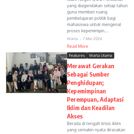
yang diagendakan setiap tahun
guna memberi ruang
pembelajaran politik bagi
mahasiswa untuk mengenal
proses kepemimpin...
Warta
7 Mei 2026
Read More
Features
Warta Utama
Merawat Gerakan
Sebagai Sumber
Penghidupan;
Kepemimpinan
Perempuan, Adaptasi
Iklim dan Keadilan
Akses
Berada di tengah krisis iklim
yang semakin nyata dirasakan