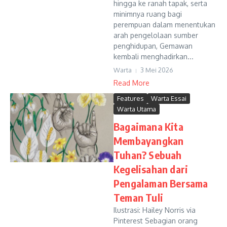
hingga ke ranah tapak, serta
minimnya ruang bagi
perempuan dalam menentukan
arah pengelolaan sumber
penghidupan, Gemawan
kembali menghadirkan...
Warta
3 Mei 2026
Read More
Features
Warta Essai
Warta Utama
Bagaimana Kita
Membayangkan
Tuhan? Sebuah
Kegelisahan dari
Pengalaman Bersama
Teman Tuli
Ilustrasi: Hailey Norris via
Pinterest Sebagian orang