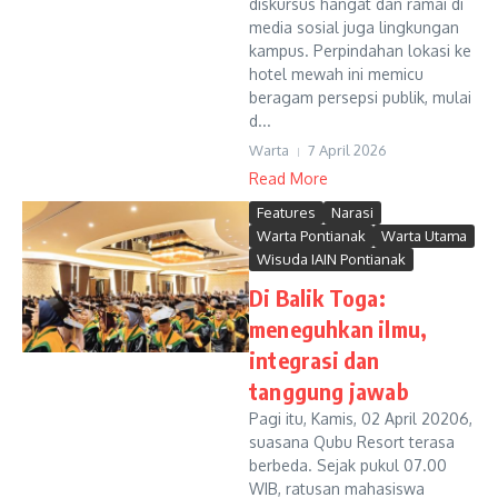
diskursus hangat dan ramai di
media sosial juga lingkungan
kampus. Perpindahan lokasi ke
hotel mewah ini memicu
beragam persepsi publik, mulai
d...
Warta
7 April 2026
Read More
Features
Narasi
Warta Pontianak
Warta Utama
Wisuda IAIN Pontianak
Di Balik Toga:
meneguhkan ilmu,
integrasi dan
tanggung jawab
Pagi itu, Kamis, 02 April 20206,
suasana Qubu Resort terasa
berbeda. Sejak pukul 07.00
WIB, ratusan mahasiswa