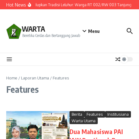
Lewati ke konten
Hot News
Menghidupkan Tradisi Leluhur: Warga RT 002/RW 003 Tanjung Hulu G
WARTA
Menu
Beretika Cerdas dan Bertanggung Jawab
Home
/
Laporan Utama
/
Features
Features
Berita
Features
Institusiana
Warta Utama
Dua Mahasiswa PAI