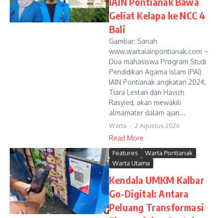
IAIN Pontianak Bawa
Geliat Kelapa ke NCC 4
Bali
Gambar: Sanah
www.wartaiainpontianak.com –
Dua mahasiswa Program Studi
Pendidikan Agama Islam (PAI)
IAIN Pontianak angkatan 2024,
Tiara Lestari dan Havizh
Rasyied, akan mewakili
almamater dalam ajan...
Warta
2 Agustus 2026
Read More
Features
Warta Pontianak
Warta Utama
Kendala UMKM Kalbar
Go-Digital: Antara
Peluang Transformasi