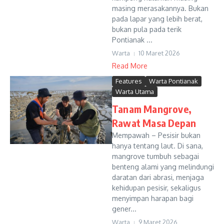
masing merasakannya. Bukan
pada lapar yang lebih berat,
bukan pula pada terik
Pontianak ...
Warta
10 Maret 2026
Read More
Features
Warta Pontianak
Warta Utama
Tanam Mangrove,
Rawat Masa Depan
Mempawah – Pesisir bukan
hanya tentang laut. Di sana,
mangrove tumbuh sebagai
benteng alami yang melindungi
daratan dari abrasi, menjaga
kehidupan pesisir, sekaligus
menyimpan harapan bagi
gener...
Warta
9 Maret 2026