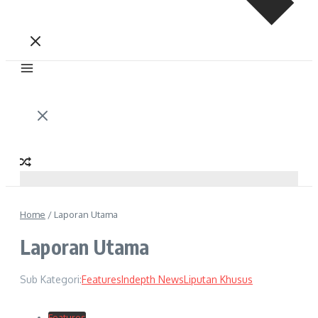
Home
/
Laporan Utama
Laporan Utama
Sub Kategori:
Features
Indepth News
Liputan Khusus
Features