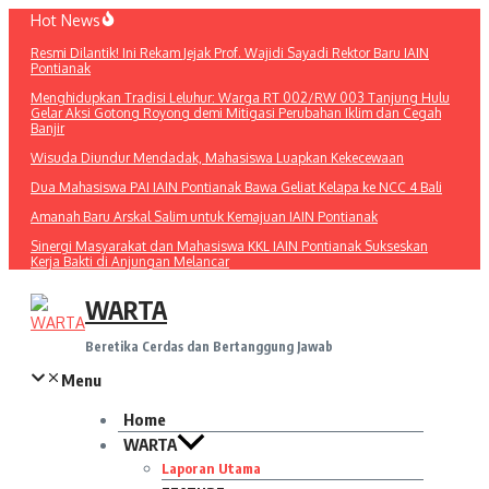
Lewati
Hot News
ke
Resmi Dilantik! Ini Rekam Jejak Prof. Wajidi Sayadi Rektor Baru IAIN
konten
Pontianak
Menghidupkan Tradisi Leluhur: Warga RT 002/RW 003 Tanjung Hulu
Gelar Aksi Gotong Royong demi Mitigasi Perubahan Iklim dan Cegah
Banjir
Wisuda Diundur Mendadak, Mahasiswa Luapkan Kekecewaan
Dua Mahasiswa PAI IAIN Pontianak Bawa Geliat Kelapa ke NCC 4 Bali
Amanah Baru Arskal Salim untuk Kemajuan IAIN Pontianak
Sinergi Masyarakat dan Mahasiswa KKL IAIN Pontianak Sukseskan
Kerja Bakti di Anjungan Melancar
WARTA
Beretika Cerdas dan Bertanggung Jawab
Menu
Home
WARTA
Laporan Utama