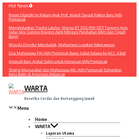
Lewati
Hot News
ke
Resmi Dilantik! Ini Rekam Jejak Prof. Wajidi Sayadi Rektor Baru IAIN
konten
Pontianak
Menghidupkan Tradisi Leluhur: Warga RT 002/RW 003 Tanjung Hulu
Gelar Aksi Gotong Royong demi Mitigasi Perubahan Iklim dan Cegah
Banjir
Wisuda Diundur Mendadak, Mahasiswa Luapkan Kekecewaan
Dua Mahasiswa PAI IAIN Pontianak Bawa Geliat Kelapa ke NCC 4 Bali
Amanah Baru Arskal Salim untuk Kemajuan IAIN Pontianak
Sinergi Masyarakat dan Mahasiswa KKL IAIN Pontianak Sukseskan
Kerja Bakti di Anjungan Melancar
WARTA
Beretika Cerdas dan Bertanggung Jawab
Menu
Home
WARTA
Laporan Utama