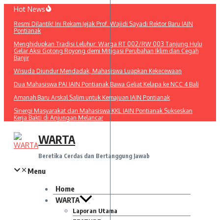
Lewati
Hot News
ke
Resmi Dilantik! Ini Rekam Jejak Prof. Wajidi Sayadi Rektor Baru IAIN
konten
Pontianak
Menghidupkan Tradisi Leluhur: Warga RT 002/RW 003 Tanjung Hulu
Gelar Aksi Gotong Royong demi Mitigasi Perubahan Iklim dan Cegah
Banjir
Wisuda Diundur Mendadak, Mahasiswa Luapkan Kekecewaan
Dua Mahasiswa PAI IAIN Pontianak Bawa Geliat Kelapa ke NCC 4 Bali
Amanah Baru Arskal Salim untuk Kemajuan IAIN Pontianak
Sinergi Masyarakat dan Mahasiswa KKL IAIN Pontianak Sukseskan
Kerja Bakti di Anjungan Melancar
WARTA
Beretika Cerdas dan Bertanggung Jawab
Menu
Home
WARTA
Laporan Utama