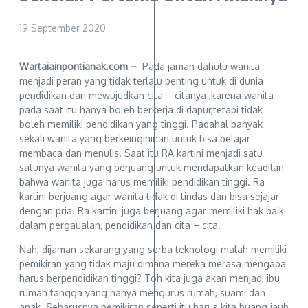
19 September 2020
Wartaiainpontianak.com –
Pada jaman dahulu wanita
menjadi peran yang tidak terlalu penting untuk di dunia
pendidikan dan mewujudkan cita – citanya ,karena wanita
pada saat itu hanya boleh berkerja di dapur,tetapi tidak
boleh memiliki pendidikan yang tinggi. Padahal banyak
sekali wanita yang berkeingininan untuk bisa belajar
membaca dan menulis. Saat itu RA kartini menjadi satu
satunya wanita yang berjuang untuk mendapatkan keadilan
bahwa wanita juga harus memiliki pendidikan tinggi. Ra
kartini berjuang agar wanita tidak di tindas dan bisa sejajar
dengan pria. Ra kartini juga berjuang agar memiliki hak baik
dalam pergaualan, pendidikan dan cita – cita.
Nah, dijaman sekarang yang serba teknologi malah memiliki
pemikiran yang tidak maju dimana mereka merasa mengapa
harus berpendidikan tinggi? Toh kita juga akan menjadi ibu
rumah tangga yang hanya mengurus rumah, suami dan
anak. Seharusnya pemikiran seperti itu harus kita buang jauh