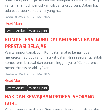
tidak asing ditelinga masyarakat maupun dikalangan orang
yang menempuh pendidikan dibidang keguruan. Dalam hal ini
ada beberapa kompetensi yang h...
Redaksi WARTA
28 Mei 2022
Read More
Warta Artikel
Warta Opini
KOMPETENSI GURU DALAM PENINGKATAN
PRESTASI BELAJAR
Wartaiainpontianak,com Kompetensi atau kemampuan
merupakan atribut yang melekat dalam diri seseorang. Istilah
kompetensi berasal dari bahasa Inggris yaitu “Competence
means fitness or ability” yan...
Redaksi WARTA
28 Mei 2022
Read More
Warta Artikel
Warta Opini
HAK DAN KEWAJIBAN PROFESI SEORANG
GURU
Wartaiainpontianak.com Guru merupakan salah satu profesi