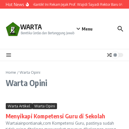
Lewati ke konten
Hot News
Resmi Dilantik! Ini Rekam Jejak Prof. Wajidi Sayadi Rektor Baru IAIN 
WARTA
Menu
Beretika Cerdas dan Bertanggung Jawab
Home
/
Warta Opini
Warta Opini
Warta Artikel
Warta Opini
Menyikapi Kompetensi Guru di Sekolah
Wartaiainpontianak,com Kompetensi Guru, pastinya sudah