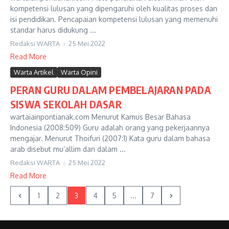
kompetensi lulusan yang dipengaruhi oleh kualitas proses dan
isi pendidikan. Pencapaian kompetensi lulusan yang memenuhi
standar harus didukung ...
Redaksi WARTA
25 Mei 2022
Read More
Warta Artikel
Warta Opini
PERAN GURU DALAM PEMBELAJARAN PADA
SISWA SEKOLAH DASAR
wartaiainpontianak.com Menurut Kamus Besar Bahasa
Indonesia (2008:509) Guru adalah orang yang pekerjaannya
mengajar. Menurut Thoifuri (2007:1) Kata guru dalam bahasa
arab disebut mu’allim dan dalam ...
Redaksi WARTA
25 Mei 2022
Read More
1
2
3
4
5
...
7