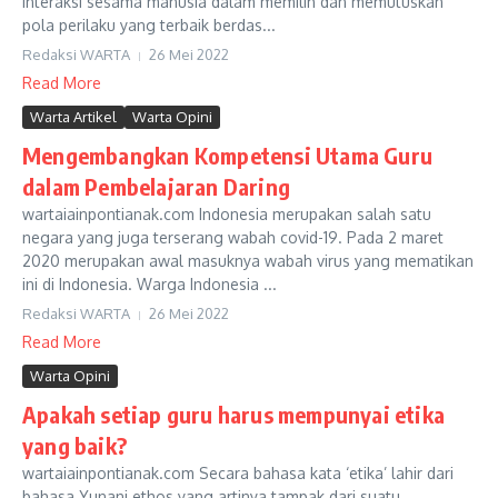
interaksi sesama manusia dalam memilih dan memutuskan
pola perilaku yang terbaik berdas...
Redaksi WARTA
26 Mei 2022
Read More
Warta Artikel
Warta Opini
Mengembangkan Kompetensi Utama Guru
dalam Pembelajaran Daring
wartaiainpontianak.com Indonesia merupakan salah satu
negara yang juga terserang wabah covid-19. Pada 2 maret
2020 merupakan awal masuknya wabah virus yang mematikan
ini di Indonesia. Warga Indonesia ...
Redaksi WARTA
26 Mei 2022
Read More
Warta Opini
Apakah setiap guru harus mempunyai etika
yang baik?
wartaiainpontianak.com Secara bahasa kata ‘etika’ lahir dari
bahasa Yunani ethos yang artinya tampak dari suatu