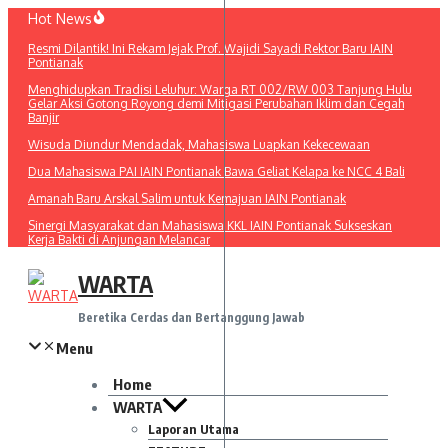
Lewati
Hot News
ke
Resmi Dilantik! Ini Rekam Jejak Prof. Wajidi Sayadi Rektor Baru IAIN
konten
Pontianak
Menghidupkan Tradisi Leluhur: Warga RT 002/RW 003 Tanjung Hulu
Gelar Aksi Gotong Royong demi Mitigasi Perubahan Iklim dan Cegah
Banjir
Wisuda Diundur Mendadak, Mahasiswa Luapkan Kekecewaan
Dua Mahasiswa PAI IAIN Pontianak Bawa Geliat Kelapa ke NCC 4 Bali
Amanah Baru Arskal Salim untuk Kemajuan IAIN Pontianak
Sinergi Masyarakat dan Mahasiswa KKL IAIN Pontianak Sukseskan
Kerja Bakti di Anjungan Melancar
WARTA
Beretika Cerdas dan Bertanggung Jawab
Menu
Home
WARTA
Laporan Utama