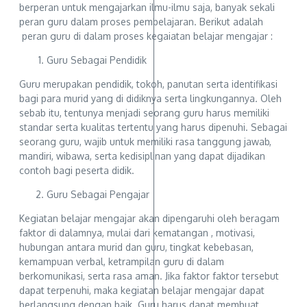
berperan untuk mengajarkan ilmu-ilmu saja, banyak sekali
peran guru dalam proses pembelajaran. Berikut adalah
peran guru di dalam proses kegaiatan belajar mengajar :
Guru Sebagai Pendidik
Guru merupakan pendidik, tokoh, panutan serta identifikasi
bagi para murid yang di didiknya serta lingkungannya. Oleh
sebab itu, tentunya menjadi seorang guru harus memiliki
standar serta kualitas tertentu yang harus dipenuhi. Sebagai
seorang guru, wajib untuk memiliki rasa tanggung jawab,
mandiri, wibawa, serta kedisiplinan yang dapat dijadikan
contoh bagi peserta didik.
Guru Sebagai Pengajar
Kegiatan belajar mengajar akan dipengaruhi oleh beragam
faktor di dalamnya, mulai dari kematangan , motivasi,
hubungan antara murid dan guru, tingkat kebebasan,
kemampuan verbal, ketrampilan guru di dalam
berkomunikasi, serta rasa aman. Jika faktor faktor tersebut
dapat terpenuhi, maka kegiatan belajar mengajar dapat
berlangsung dengan baik. Guru harus dapat membuat