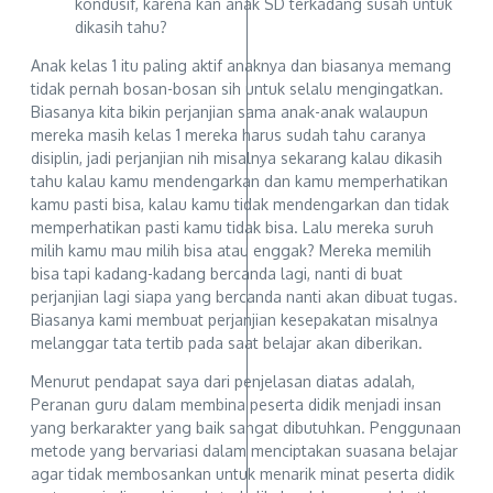
kondusif, karena kan anak SD terkadang susah untuk
dikasih tahu?
Anak kelas 1 itu paling aktif anaknya dan biasanya memang
tidak pernah bosan-bosan sih untuk selalu mengingatkan.
Biasanya kita bikin perjanjian sama anak-anak walaupun
mereka masih kelas 1 mereka harus sudah tahu caranya
disiplin, jadi perjanjian nih misalnya sekarang kalau dikasih
tahu kalau kamu mendengarkan dan kamu memperhatikan
kamu pasti bisa, kalau kamu tidak mendengarkan dan tidak
memperhatikan pasti kamu tidak bisa. Lalu mereka suruh
milih kamu mau milih bisa atau enggak? Mereka memilih
bisa tapi kadang-kadang bercanda lagi, nanti di buat
perjanjian lagi siapa yang bercanda nanti akan dibuat tugas.
Biasanya kami membuat perjanjian kesepakatan misalnya
melanggar tata tertib pada saat belajar akan diberikan.
Menurut pendapat saya dari penjelasan diatas adalah,
Peranan guru dalam membina peserta didik menjadi insan
yang berkarakter yang baik sangat dibutuhkan. Penggunaan
metode yang bervariasi dalam menciptakan suasana belajar
agar tidak membosankan untuk menarik minat peserta didik