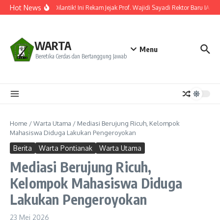
Lewati ke konten
Hot News
Resmi Dilantik! Ini Rekam Jejak Prof. Wajidi Sayadi Rektor Baru IAIN 
WARTA
Menu
Beretika Cerdas dan Bertanggung Jawab
Home
/
Warta Utama
/
Mediasi Berujung Ricuh, Kelompok
Mahasiswa Diduga Lakukan Pengeroyokan
Berita
Warta Pontianak
Warta Utama
Mediasi Berujung Ricuh,
Kelompok Mahasiswa Diduga
Lakukan Pengeroyokan
23 Mei 2026