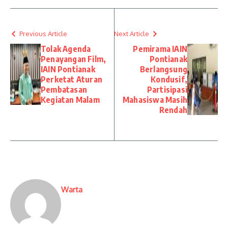
Previous Article
Next Article
Tolak Agenda
Pemirama IAIN
Penayangan Film,
Pontianak
IAIN Pontianak
Berlangsung
Perketat Aturan
Kondusif,
Pembatasan
Partisipasi
Kegiatan Malam
Mahasiswa Masih
Rendah
Warta