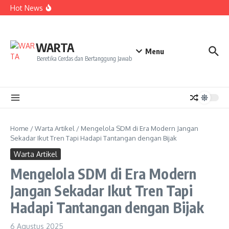
Kekecewaan
Lewati ke konten
Hot News
Dua Mahasiswa PAI IAIN Pontianak Bawa Geliat Kelapa
ke NCC 4 Bali
Amanah Baru Arskal Salim untuk Kemajuan IAIN
Pontianak
Sinergi Masyarakat dan Mahasiswa KKL IAIN Pontianak
WARTA
Sukseskan Kerja Bakti di Anjungan Melancar
Menu
Beretika Cerdas dan Bertanggung Jawab
Home
/
Warta Artikel
/
Mengelola SDM di Era Modern Jangan
Sekadar Ikut Tren Tapi Hadapi Tantangan dengan Bijak
Warta Artikel
Mengelola SDM di Era Modern
Jangan Sekadar Ikut Tren Tapi
Hadapi Tantangan dengan Bijak
6 Agustus 2025