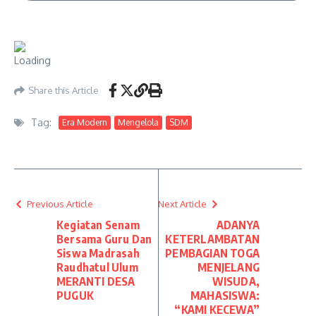
Share this Article
Tag:
Era Modern
Mengelola
SDM
Previous Article
Next Article
Kegiatan Senam
ADANYA
Bersama Guru Dan
KETERLAMBATAN
Siswa Madrasah
PEMBAGIAN TOGA
Raudhatul Ulum
MENJELANG
MERANTI DESA
WISUDA,
PUGUK
MAHASISWA:
“KAMI KECEWA”