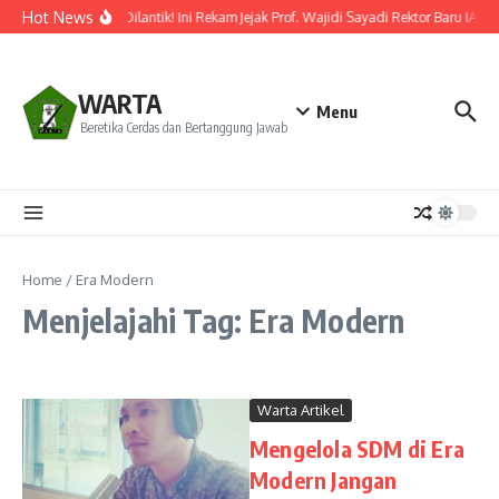
Lewati ke konten
Hot News
Resmi Dilantik! Ini Rekam Jejak Prof. Wajidi Sayadi Rektor Baru IAIN
WARTA
Menu
Beretika Cerdas dan Bertanggung Jawab
Home
/
Era Modern
Menjelajahi Tag: Era Modern
Warta Artikel
Mengelola SDM di Era
Modern Jangan