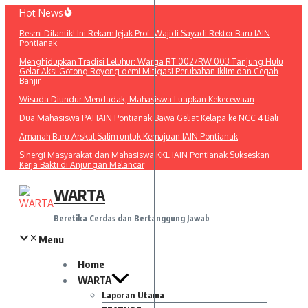
Lewati
Hot News
ke
Resmi Dilantik! Ini Rekam Jejak Prof. Wajidi Sayadi Rektor Baru IAIN
konten
Pontianak
Menghidupkan Tradisi Leluhur: Warga RT 002/RW 003 Tanjung Hulu
Gelar Aksi Gotong Royong demi Mitigasi Perubahan Iklim dan Cegah
Banjir
Wisuda Diundur Mendadak, Mahasiswa Luapkan Kekecewaan
Dua Mahasiswa PAI IAIN Pontianak Bawa Geliat Kelapa ke NCC 4 Bali
Amanah Baru Arskal Salim untuk Kemajuan IAIN Pontianak
Sinergi Masyarakat dan Mahasiswa KKL IAIN Pontianak Sukseskan
Kerja Bakti di Anjungan Melancar
WARTA
Beretika Cerdas dan Bertanggung Jawab
Menu
Home
WARTA
Laporan Utama