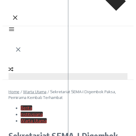
Home
/
Warta Utama
/
Sekretariat SEMA-I Digembok Paksa,
Pemirama Kembali Terhambat
Berita
Institusiana
Warta Utama
Sekretariat SEMA-I Digembok