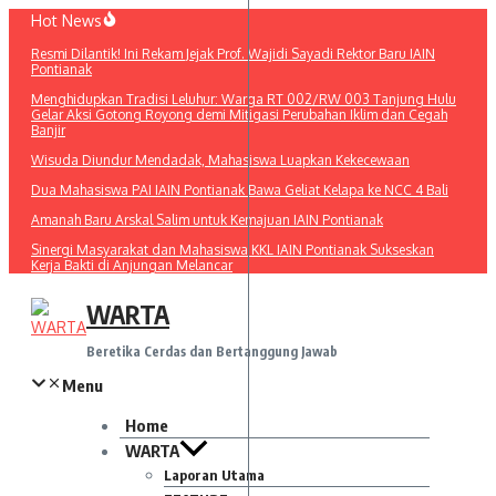
Lewati
Hot News
ke
Resmi Dilantik! Ini Rekam Jejak Prof. Wajidi Sayadi Rektor Baru IAIN
konten
Pontianak
Menghidupkan Tradisi Leluhur: Warga RT 002/RW 003 Tanjung Hulu
Gelar Aksi Gotong Royong demi Mitigasi Perubahan Iklim dan Cegah
Banjir
Wisuda Diundur Mendadak, Mahasiswa Luapkan Kekecewaan
Dua Mahasiswa PAI IAIN Pontianak Bawa Geliat Kelapa ke NCC 4 Bali
Amanah Baru Arskal Salim untuk Kemajuan IAIN Pontianak
Sinergi Masyarakat dan Mahasiswa KKL IAIN Pontianak Sukseskan
Kerja Bakti di Anjungan Melancar
WARTA
Beretika Cerdas dan Bertanggung Jawab
Menu
Home
WARTA
Laporan Utama