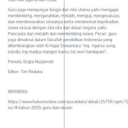
Guru juga mempunyai fungsi dan misi utama yaitu mengajar,
membimbing, mengarahkan, melatih, menguji, mengevaluasi,
dan mendewasakan siswanya serta membentuk kepribadian
siswa sesuai dengan cita-cita dan dasar negara, yaitu
Pancasila dan melatih dan membimbing siswa. Peran guru
juga dimaknai dalam falsafah pendidikan Indonesia yang
dikembangkan oleh Ki Hajar Dewantara “ing ngarso sung
tulodo, ing madya mangun karso, tut wuri handayani”.
Penulis: Engla Nurjannah
Editor: Tim Redaksi
REFERENSI
https://www.hukumonline.com/pusatdata/detail/25759/nprt/7
no-14-tahun-2005-guru-dan-dosen