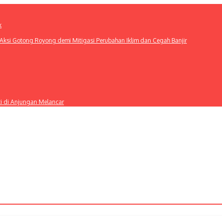
k
ksi Gotong Royong demi Mitigasi Perubahan Iklim dan Cegah Banjir
ti di Anjungan Melancar