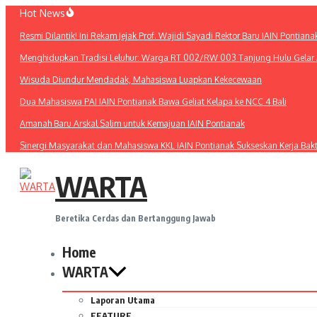
Lewati
Hot News
ke
Resmi Dilantik! Ini Rekam Jejak Prof. Wajidi Sayadi Rektor Baru IAIN Pontiana
konten
Menghidupkan Tradisi Leluhur: Warga RT 002/RW 003 Tanjung Hulu Gelar A
Wisuda Diundur Mendadak, Mahasiswa Luapkan Kekecewaan
Dua Mahasiswa PAI IAIN Pontianak Bawa Geliat Kelapa ke NCC 4 Bali
Amanah Baru Arskal Salim untuk Kemajuan IAIN Pontianak
Sinergi Masyarakat dan Mahasiswa KKL IAIN Pontianak Sukseskan Kerja Bak
WARTA
Beretika Cerdas dan Bertanggung Jawab
Home
WARTA
Laporan Utama
FEATURE