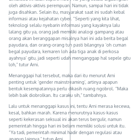
oleh aktivis-aktivis perempuan. Namun, sampai hari ini tidak
juga disahkan. Selain itu, masyarakat saat ini sudah kebal
informasi atau kejahatan cyber. “Seperti yang kita lihat,
teknologi selalu nyebarin informasi yang kayaknya lalu
lalang gitu ya, orang jadi memiliki analogi gampang atau
orang akan beranggapan misalnya hari ini ada berita begal
payudara, dan orang-orang tuh pasti bilangnya ‘oh cuman
begal payudara, kemaren loh ada tiga anak di perkosa
ayahnya’ gitu, jadi seperti udah menganggap hal sepele gitu
loh,” tutur Arni.
Menanggapi hal tersebut, maka dari itu menurut Arni
penting untuk ‘gender mainstreaming’, artinya apapun
bentuk kesempatannya perlu dikasih ruang ngobrol. “Maka
lebih baik diobrolkan. Itu caraku sih,” tambahnya.
Lalu untuk menanggapi kasus ini, tentu Arni merasa kecewa,
kesal, bahkan marah. Karena menurutnya kasus-kasus
seperti kekerasan seksual ini akan terus bergulir, namun
pemerintah hingga hari ini belum memiliki solusi untuk itu.
“Ya tadi, pemerintah minimal hadir dengan regulasi atau
apapun lainnya,” tutup Arni.