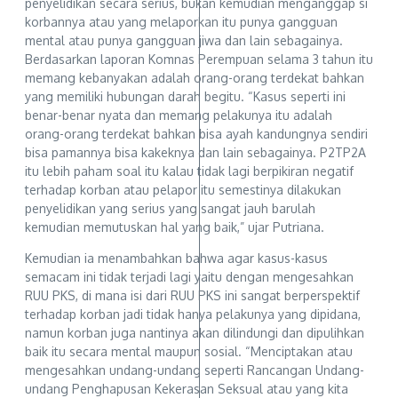
penyelidikan secara serius, bukan kemudian menganggap si
korbannya atau yang melaporkan itu punya gangguan
mental atau punya gangguan jiwa dan lain sebagainya.
Berdasarkan laporan Komnas Perempuan selama 3 tahun itu
memang kebanyakan adalah orang-orang terdekat bahkan
yang memiliki hubungan darah begitu. “Kasus seperti ini
benar-benar nyata dan memang pelakunya itu adalah
orang-orang terdekat bahkan bisa ayah kandungnya sendiri
bisa pamannya bisa kakeknya dan lain sebagainya. P2TP2A
itu lebih paham soal itu kalau tidak lagi berpikiran negatif
terhadap korban atau pelapor itu semestinya dilakukan
penyelidikan yang serius yang sangat jauh barulah
kemudian memutuskan hal yang baik,” ujar Putriana.
Kemudian ia menambahkan bahwa agar kasus-kasus
semacam ini tidak terjadi lagi yaitu dengan mengesahkan
RUU PKS, di mana isi dari RUU PKS ini sangat berperspektif
terhadap korban jadi tidak hanya pelakunya yang dipidana,
namun korban juga nantinya akan dilindungi dan dipulihkan
baik itu secara mental maupun sosial. “Menciptakan atau
mengesahkan undang-undang seperti Rancangan Undang-
undang Penghapusan Kekerasan Seksual atau yang kita