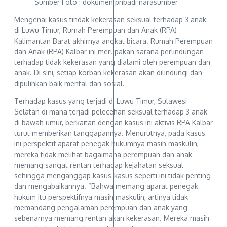
Sumber Foto : dokumen pribadi narasumber
Mengenai kasus tindak kekerasan seksual terhadap 3 anak
di Luwu Timur, Rumah Perempuan dan Anak (RPA)
Kalimantan Barat akhirnya angkat bicara. Rumah Perempuan
dan Anak (RPA) Kalbar ini merupakan sarana perlindungan
terhadap tidak kekerasan yang dialami oleh perempuan dan
anak. Di sini, setiap korban kekerasan akan dilindungi dan
dipulihkan baik mental dan sosial.
Terhadap kasus yang terjadi di Luwu Timur, Sulawesi
Selatan di mana terjadi pelecehan seksual terhadap 3 anak
di bawah umur, berkaitan dengan kasus ini aktivis RPA Kalbar
turut memberikan tanggapannya. Menurutnya, pada kasus
ini perspektif aparat penegak hukumnya masih maskulin,
mereka tidak melihat bagaimana perempuan dan anak
memang sangat rentan terhadap kejahatan seksual
sehingga menganggap kasus-kasus seperti ini tidak penting
dan mengabaikannya. “Bahwa memang aparat penegak
hukum itu perspektifnya masih maskulin, artinya tidak
memandang pengalaman perempuan dan anak yang
sebenarnya memang rentan akan kekerasan. Mereka masih