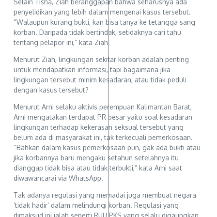
Selain Tisha, Ziah beranggapan bahwa seharusnya ada
penyelidikan yang lebih dalam mengenai kasus tersebut.
“Walaupun kurang bukti, kan bisa tanya ke tetangga sang
korban. Daripada tidak bertindak, setidaknya cari tahu
tentang pelapor ini,” kata Ziah.
Menurut Ziah, lingkungan sekitar korban adalah penting
untuk mendapatkan informasi, tapi bagaimana jika
lingkungan tersebut minim kesadaran, atau tidak peduli
dengan kasus tersebut?
Menurut Arni selaku aktivis perempuan Kalimantan Barat,
Arni mengatakan terdapat PR besar yaitu soal kesadaran
lingkungan terhadap kekerasan seksual tersebut yang
belum ada di masyarakat ini, tak terkecuali pemerkosaan.
“Bahkan dalam kasus pemerkosaan pun, gak ada bukti atau
jika korbannya baru mengaku setahun setelahnya itu
dianggap tidak bisa atau tidak terbukti,” kata Arni saat
diwawancarai via WhatsApp.
Tak adanya regulasi yang memadai juga membuat negara
‘tidak hadir’ dalam melindungi korban. Regulasi yang
dimaksud ini ialah seperti RUU PKS yang selalu digaungkan