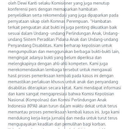
oleh Dewi Kanti selaku Komisioner yang juga menutup
konferensi pers dengan memaparkan hambatan
penyelidikan serta rekomendasi yang juga dipaparkan pada
pernyataan sikap oleh Komnas Perempuan. “Hambatan
terkait penguatan alat bukti ini juga penting dikuatkan baik
sesuai dalam Undang- undang Perlindungan Anak, Undang-
undang Sistem Peradilan Pidana Anak dan Undang-undang
Penyandang Disabilitas. Kami berharap kepolisian untuk
mengumpulkan dan menggunakan berbagai bukti-bukti lain,
mengingat adanya bukti yang belum diperiksa dan
melengkapinya dengan ahli-ahli kompeten. Kami juga
merekomendasikan lembaga tersebut untuk mengawali
hasil proses pemeriksaan kembali pada kasus ini dengan
memastikan perlakuan khusus untuk anak dan penyandang
disabilitas diterapkan secara ketat. Kami mendapat informasi
dan kami sangat mengapresiasi bahwa Komisi Kepolisian
Nasional (Kompolnas) dan Komisi Perlindungan Anak
Indonesia (KPAI) akan turun dalam waktu dekat untuk terus
memantau proses pemeriksaan kembali kasus ini. Juga kami
mendukung kerja-kerja jurnalis dan media untuk turut terus
mengupayakan keadilan dan pemulihan bagi korban.