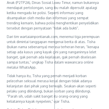
Anak (P2TP2A), Dinas Sosial Luwu Timur, namun bukannya
mendapat pertolongan, sang ibu malah dipersulit apalagi
ketika mengadu ke polisi. Seperti informasi yang
disampaikan oleh media dan informasi yang sempat
trending kemarin, bahwa polisi menghentikan penyelidikan
tersebut dengan pernyataan “tidak ada bukti”.
Dari tim wartaiainpontianak.com, menemui tiga perempuan
untuk dimintai tanggapan mengenai berita di atas. Tisha
(bukan nama sebenarnya) merasa terheran-heran, “kenapa
setiap ada kasus yang kayak gini yang nanganinnya lelet
banget, gak pernah ada kejelasan, gak pernah diselesain
sampai tuntas,” ungkap Tisha dalam wawancara online
melalui WhatsApp.
Tidak hanya itu, Tisha yang pernah menjadi korban
pelecehan seksual merasa kesal dengan tidak adanya
kelanjutan dari pihak yang berwajib. Seakan-akan seperti
pelaku yang dilindungi, bukan korban yang dilindungi.
“Parah sih, udah sakit banget itu orang-orang yang
keliatannya kayak nyepelein,” ujar Tisha.