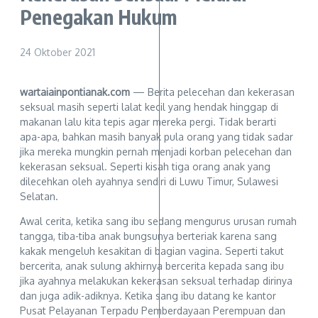
Penegakan Hukum
24 Oktober 2021
wartaiainpontianak.com
— Berita pelecehan dan kekerasan
seksual masih seperti lalat kecil yang hendak hinggap di
makanan lalu kita tepis agar mereka pergi. Tidak berarti
apa-apa, bahkan masih banyak pula orang yang tidak sadar
jika mereka mungkin pernah menjadi korban pelecehan dan
kekerasan seksual. Seperti kisah tiga orang anak yang
dilecehkan oleh ayahnya sendiri di Luwu Timur, Sulawesi
Selatan.
Awal cerita, ketika sang ibu sedang mengurus urusan rumah
tangga, tiba-tiba anak bungsunya berteriak karena sang
kakak mengeluh kesakitan di bagian vagina. Seperti takut
bercerita, anak sulung akhirnya bercerita kepada sang ibu
jika ayahnya melakukan kekerasan seksual terhadap dirinya
dan juga adik-adiknya. Ketika sang ibu datang ke kantor
Pusat Pelayanan Terpadu Pemberdayaan Perempuan dan