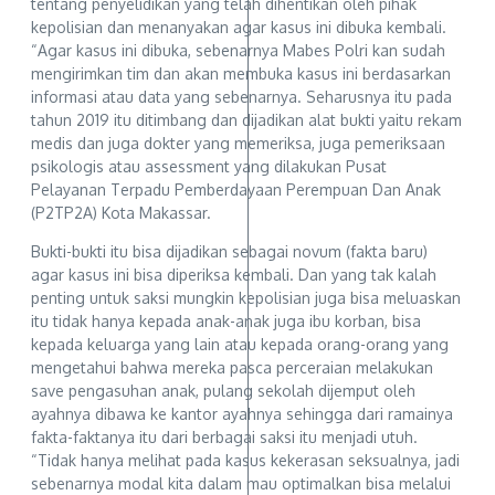
tentang penyelidikan yang telah dihentikan oleh pihak
kepolisian dan menanyakan agar kasus ini dibuka kembali.
“Agar kasus ini dibuka, sebenarnya Mabes Polri kan sudah
mengirimkan tim dan akan membuka kasus ini berdasarkan
informasi atau data yang sebenarnya. Seharusnya itu pada
tahun 2019 itu ditimbang dan dijadikan alat bukti yaitu rekam
medis dan juga dokter yang memeriksa, juga pemeriksaan
psikologis atau assessment yang dilakukan Pusat
Pelayanan Terpadu Pemberdayaan Perempuan Dan Anak
(P2TP2A) Kota Makassar.
Bukti-bukti itu bisa dijadikan sebagai novum (fakta baru)
agar kasus ini bisa diperiksa kembali. Dan yang tak kalah
penting untuk saksi mungkin kepolisian juga bisa meluaskan
itu tidak hanya kepada anak-anak juga ibu korban, bisa
kepada keluarga yang lain atau kepada orang-orang yang
mengetahui bahwa mereka pasca perceraian melakukan
save pengasuhan anak, pulang sekolah dijemput oleh
ayahnya dibawa ke kantor ayahnya sehingga dari ramainya
fakta-faktanya itu dari berbagai saksi itu menjadi utuh.
“Tidak hanya melihat pada kasus kekerasan seksualnya, jadi
sebenarnya modal kita dalam mau optimalkan bisa melalui