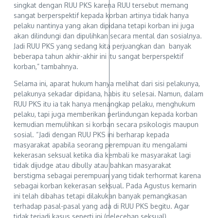
singkat dengan RUU PKS karena RUU tersebut memang
sangat berperspektif kepada korban artinya tidak hanya
pelaku nantinya yang akan dipidana tetapi korban ini juga
akan dilindungi dan dipulihkan secara mental dan sosialnya.
Jadi RUU PKS yang sedang kita perjuangkan dan banyak
beberapa tahun akhir-akhir ini itu sangat berperspektif
korban,” tambahnya.
Selama ini, aparat hukum hanya melihat dari sisi pelakunya,
pelakunya sekadar dipidana, habis itu selesai. Namun, dalam
RUU PKS itu ia tak hanya menangkap pelaku, menghukum
pelaku, tapi juga memberikan perlindungan kepada korban
kemudian memulihkan si korban secara psikologis maupun
sosial. “Jadi dengan RUU PKS ini berharap kepada
masyarakat apabila seorang perempuan itu mengalami
kekerasan seksual ketika dia kembali ke masyarakat lagi
tidak dijudge atau dibully atau bahkan masyarakat
berstigma sebagai perempuan yang tidak terhormat karena
sebagai korban kekerasan seksual. Pada Agustus kemarin
ini telah dibahas tetapi dilakukan banyak pemangkasan
terhadap pasal-pasal yang ada di RUU PKS begitu. Agar
tidak terjadi kasus seperti ini (pelecehan seksual),