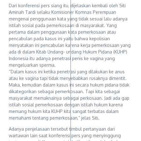
Dari konferensi pers siang itu, dijelaskan kembali oleh Siti
Aminah Tardi selaku Komisioner Komnas Perempuan
mengenai penggunaan kata yang tidak sesuai lalu adanya
istilah sosial pada pemerkosaan di masyarakat. Yang
pertama dalam penggunaan kata pemerkosaan atau
pencabulan pada kasus ini yaitu bahwa kepolisian
menyatakan ini pencabulan karena kerja pemerkosaan yang
ada di dalam Kitab Undang- undang Hukum Pidana (KUHP)
Indonesia itu adanya penetrasi penis ke vagina yang
mengeluarkan sperma.
“Dalam kasus ini ketika penetrasi yang dilakukan ke anus
atau ke vagina tapi tidak menyebabkan rusaknya dimentit.
Maka, kemudian dalam kasus ini secara hukum pidana tidak
dikategorikan sebagai pemerkosaan. Tapi kita sebagai
masyarakat memaknainya sebagai perkosaan. Jadi ada gap
istilah sosial pemerkosaan dengan istilah hukum karena
memang hukum kita KUHP kita sangat terbatas dalam
memahami tentang pemerkosaan,” jelas Siti.
Adanya penjelasaan tersebut timbul pertanyaan dari
wartawan lain saat konferensi pers yang menyinggung