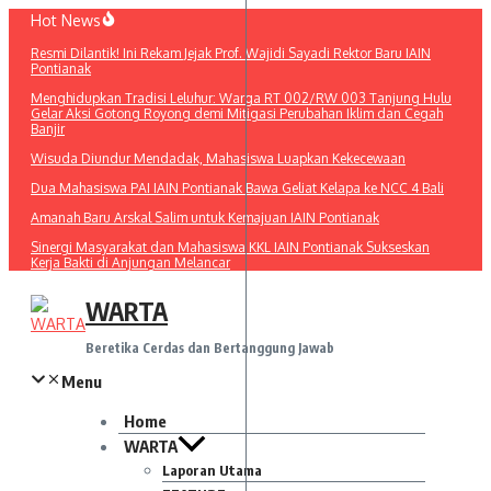
Lewati
Hot News
ke
Resmi Dilantik! Ini Rekam Jejak Prof. Wajidi Sayadi Rektor Baru IAIN
konten
Pontianak
Menghidupkan Tradisi Leluhur: Warga RT 002/RW 003 Tanjung Hulu
Gelar Aksi Gotong Royong demi Mitigasi Perubahan Iklim dan Cegah
Banjir
Wisuda Diundur Mendadak, Mahasiswa Luapkan Kekecewaan
Dua Mahasiswa PAI IAIN Pontianak Bawa Geliat Kelapa ke NCC 4 Bali
Amanah Baru Arskal Salim untuk Kemajuan IAIN Pontianak
Sinergi Masyarakat dan Mahasiswa KKL IAIN Pontianak Sukseskan
Kerja Bakti di Anjungan Melancar
WARTA
Beretika Cerdas dan Bertanggung Jawab
Menu
Home
WARTA
Laporan Utama