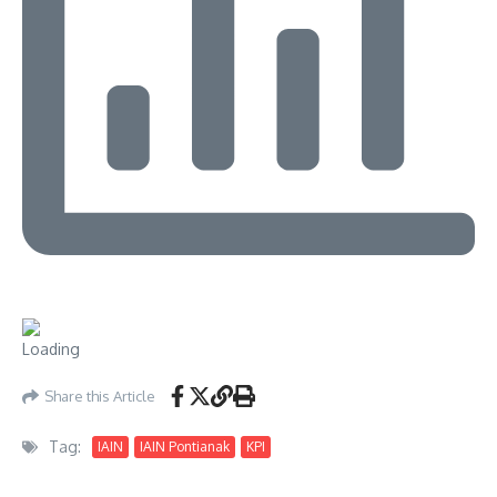
Share this Article
Tag:
IAIN
IAIN Pontianak
KPI