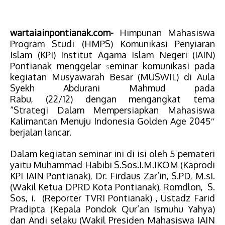
wartaiainpontianak.com-
Himpunan
Mahasiswa
Program
Studi (HMPS) Komunikasi Penyiaran
Islam (KPI)
Institut Agama Islam Negeri (
IAIN)
Pontianak menggelar
eminar komunikasi
pada
s
kegiatan
Musyawarah Besar (MUSWIL)
di Aula
Syekh Abdurani Mahmud pada
Rabu,
(22/12)
dengan mengangkat tema
“Strategi
Dalam Mempersiapkan Mahasiswa
Kalimantan Menuju Indonesia Golden Age 2045″
berjalan lancar.
Dalam kegiatan seminar ini di isi oleh 5 pemateri
yaitu Muhammad Habibi S.Sos.I.M.IKOM (Kaprodi
KPI IAIN Pontianak),
Dr. Firdaus Zar’in, S.PD, M.sI.
(Wakil Ketua DPRD Kota Pontianak), Romdlon, S.
Sos, i. (Reporter TVRI Pontianak) , Ustadz Farid
Pradipta (Kepala Pondok Qur’an Ismuhu Yahya)
dan Andi selaku (Wakil Presiden Mahasiswa IAIN