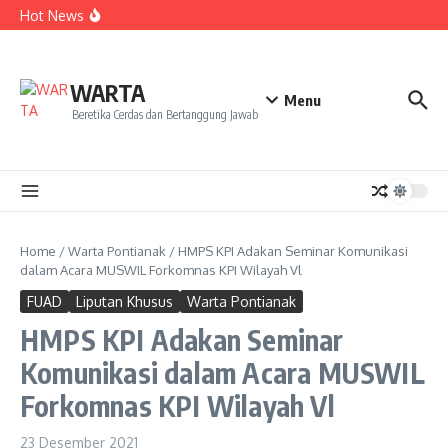
Kekecewaan
Lewati ke konten
Hot News
Dua Mahasiswa PAI IAIN Pontianak Bawa Geliat Kelapa
ke NCC 4 Bali
Amanah Baru Arskal Salim untuk Kemajuan IAIN
Pontianak
Sinergi Masyarakat dan Mahasiswa KKL IAIN Pontianak
WARTA
Sukseskan Kerja Bakti di Anjungan Melancar
Menu
Beretika Cerdas dan Bertanggung Jawab
Home
/
Warta Pontianak
/
HMPS KPI Adakan Seminar Komunikasi
dalam Acara MUSWIL Forkomnas KPI Wilayah Vl
FUAD
Liputan Khusus
Warta Pontianak
HMPS KPI Adakan Seminar
Komunikasi dalam Acara MUSWIL
Forkomnas KPI Wilayah Vl
23 Desember 2021