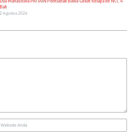
Dua Mahasiswa PAI IAIN Pontianak Bawa Geliat Kelapa ke NCC 4
Bali
2 Agustus 2026