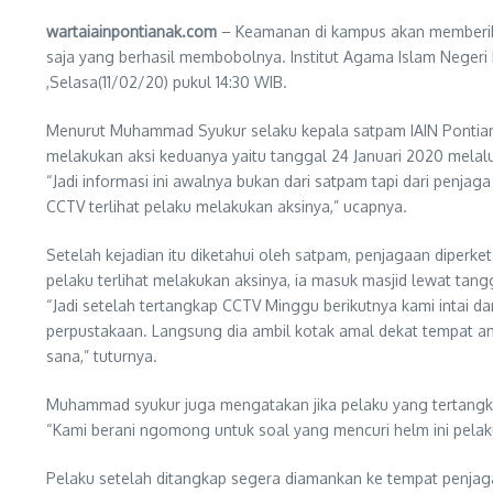
wartaiainpontianak.com
– Keamanan di kampus akan memberik
saja yang berhasil membobolnya. Institut Agama Islam Negeri
,Selasa(11/02/20) pukul 14:30 WIB.
Menurut Muhammad Syukur selaku kepala satpam IAIN Pontianak
melakukan aksi keduanya yaitu tanggal 24 Januari 2020 melal
“Jadi informasi ini awalnya bukan dari satpam tapi dari penja
CCTV terlihat pelaku melakukan aksinya,” ucapnya.
Setelah kejadian itu diketahui oleh satpam, penjagaan diperke
pelaku terlihat melakukan aksinya, ia masuk masjid lewat tan
“Jadi setelah tertangkap CCTV Minggu berikutnya kami intai 
perpustakaan. Langsung dia ambil kotak amal dekat tempat ambi
sana,” tuturnya.
Muhammad syukur juga mengatakan jika pelaku yang tertangka
“Kami berani ngomong untuk soal yang mencuri helm ini pel
Pelaku setelah ditangkap segera diamankan ke tempat penjaga 