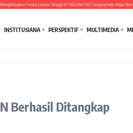
nghidupkan Tradisi Leluhur: Warga RT 002/RW 003 Tanjung Hulu Gelar Aksi Got
INSTITUSIANA
PERSPEKTIF
MULTIMEDIA
M
IN Berhasil Ditangkap