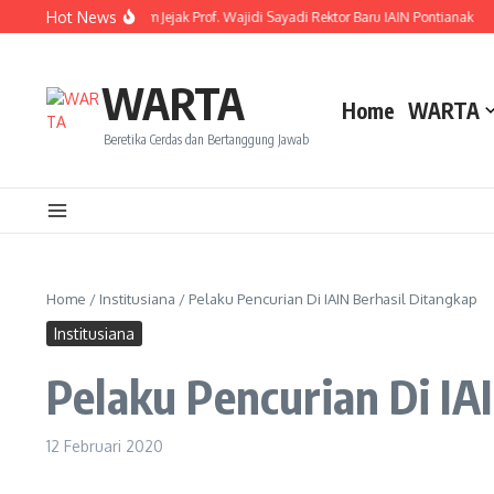
Lewati ke konten
Hot News
esmi Dilantik! Ini Rekam Jejak Prof. Wajidi Sayadi Rektor Baru IAIN Pontianak
Me
WARTA
Home
WARTA
Beretika Cerdas dan Bertanggung Jawab
Home
/
Institusiana
/
Pelaku Pencurian Di IAIN Berhasil Ditangkap
Institusiana
Pelaku Pencurian Di IA
12 Februari 2020