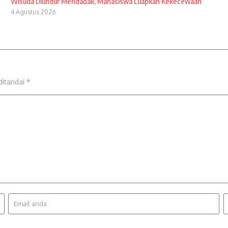
Wisuda Diundur Mendadak, Mahasiswa Luapkan Kekecewaan
4 Agustus 2026
ditandai
*