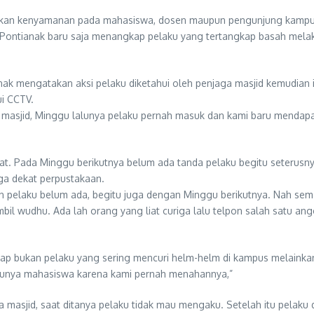
an kenyamanan pada mahasiswa, dosen maupun pengunjung kampus. 
 Pontianak baru saja menangkap pelaku yang tertangkap basah melak
 mengatakan aksi pelaku diketahui oleh penjaga masjid kemudian in
ui CCTV.
ga masjid, Minggu lalunya pelaku pernah masuk dan kami baru mendapa
tat. Pada Minggu berikutnya belum ada tanda pelaku begitu seterusny
gga dekat perpustakaan.
dan pelaku belum ada, begitu juga dengan Minggu berikutnya. Nah s
l wudhu. Ada lah orang yang liat curiga lalu telpon salah satu angg
p bukan pelaku yang sering mencuri helm-helm di kampus melainkan
akunya mahasiswa karena kami pernah menahannya,”
masjid, saat ditanya pelaku tidak mau mengaku. Setelah itu pelaku 