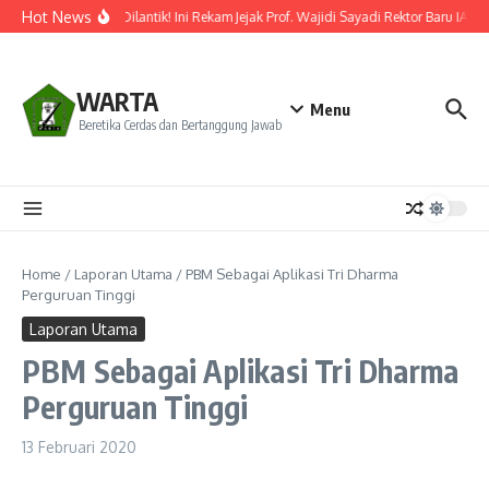
Lewati ke konten
Hot News
Resmi Dilantik! Ini Rekam Jejak Prof. Wajidi Sayadi Rektor Baru IAIN 
WARTA
Menu
Beretika Cerdas dan Bertanggung Jawab
Home
/
Laporan Utama
/
PBM Sebagai Aplikasi Tri Dharma
Perguruan Tinggi
Laporan Utama
PBM Sebagai Aplikasi Tri Dharma
Perguruan Tinggi
13 Februari 2020