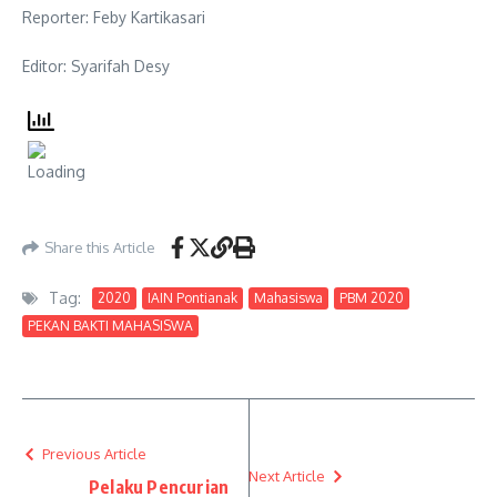
Reporter: Feby Kartikasari
Editor: Syarifah Desy
Share this Article
Tag:
2020
IAIN Pontianak
Mahasiswa
PBM 2020
PEKAN BAKTI MAHASISWA
Previous Article
Next Article
Pelaku Pencurian