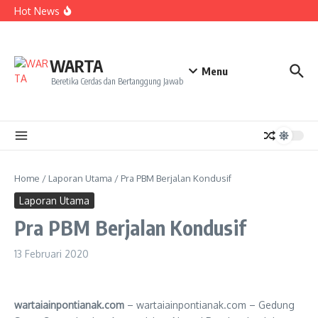
Kekecewaan
Lewati ke konten
Hot News
Dua Mahasiswa PAI IAIN Pontianak Bawa Geliat Kelapa
ke NCC 4 Bali
Amanah Baru Arskal Salim untuk Kemajuan IAIN
Pontianak
Sinergi Masyarakat dan Mahasiswa KKL IAIN Pontianak
WARTA
Sukseskan Kerja Bakti di Anjungan Melancar
Menu
Beretika Cerdas dan Bertanggung Jawab
Home
/
Laporan Utama
/
Pra PBM Berjalan Kondusif
Laporan Utama
Pra PBM Berjalan Kondusif
13 Februari 2020
wartaiainpontianak.com
– wartaiainpontianak.com – Gedung