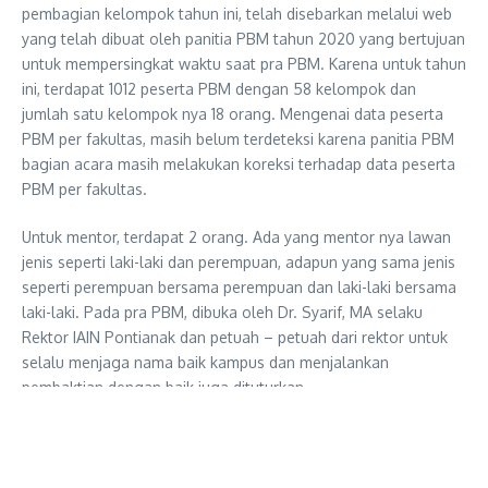
pembagian kelompok tahun ini, telah disebarkan melalui web
yang telah dibuat oleh panitia PBM tahun 2020 yang bertujuan
untuk mempersingkat waktu saat pra PBM. Karena untuk tahun
ini, terdapat 1012 peserta PBM dengan 58 kelompok dan
jumlah satu kelompok nya 18 orang. Mengenai data peserta
PBM per fakultas, masih belum terdeteksi karena panitia PBM
bagian acara masih melakukan koreksi terhadap data peserta
PBM per fakultas.
Untuk mentor, terdapat 2 orang. Ada yang mentor nya lawan
jenis seperti laki-laki dan perempuan, adapun yang sama jenis
seperti perempuan bersama perempuan dan laki-laki bersama
laki-laki. Pada pra PBM, dibuka oleh Dr. Syarif, MA selaku
Rektor IAIN Pontianak dan petuah – petuah dari rektor untuk
selalu menjaga nama baik kampus dan menjalankan
pembaktian dengan baik juga dituturkan.
Adapun ketua PBM, Chaerul Hatami menyebutkan bahwa,
“Alhamdulillah mulai dari pembentukan panitia PBM hingga pra
PBM saat ini kondisi dan segala persiapan mulai dari