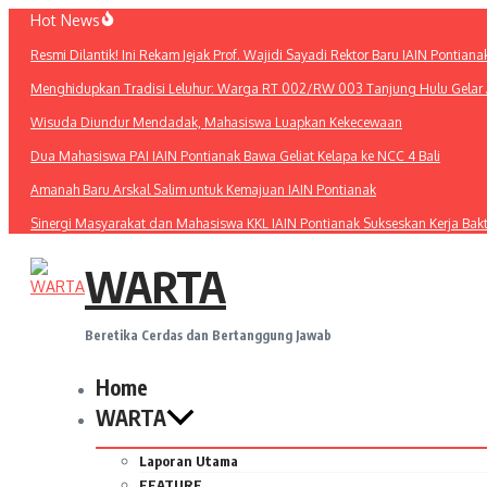
Lewati
Hot News
ke
Resmi Dilantik! Ini Rekam Jejak Prof. Wajidi Sayadi Rektor Baru IAIN Pontiana
konten
Menghidupkan Tradisi Leluhur: Warga RT 002/RW 003 Tanjung Hulu Gelar A
Wisuda Diundur Mendadak, Mahasiswa Luapkan Kekecewaan
Dua Mahasiswa PAI IAIN Pontianak Bawa Geliat Kelapa ke NCC 4 Bali
Amanah Baru Arskal Salim untuk Kemajuan IAIN Pontianak
Sinergi Masyarakat dan Mahasiswa KKL IAIN Pontianak Sukseskan Kerja Bak
WARTA
Beretika Cerdas dan Bertanggung Jawab
Home
WARTA
Laporan Utama
FEATURE