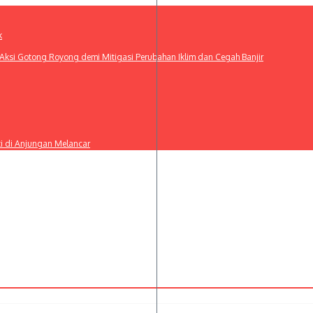
k
ksi Gotong Royong demi Mitigasi Perubahan Iklim dan Cegah Banjir
ti di Anjungan Melancar