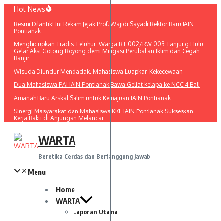
Lewati
Hot News
ke
Resmi Dilantik! Ini Rekam Jejak Prof. Wajidi Sayadi Rektor Baru IAIN
konten
Pontianak
Menghidupkan Tradisi Leluhur: Warga RT 002/RW 003 Tanjung Hulu
Gelar Aksi Gotong Royong demi Mitigasi Perubahan Iklim dan Cegah
Banjir
Wisuda Diundur Mendadak, Mahasiswa Luapkan Kekecewaan
Dua Mahasiswa PAI IAIN Pontianak Bawa Geliat Kelapa ke NCC 4 Bali
Amanah Baru Arskal Salim untuk Kemajuan IAIN Pontianak
Sinergi Masyarakat dan Mahasiswa KKL IAIN Pontianak Sukseskan
Kerja Bakti di Anjungan Melancar
WARTA
Beretika Cerdas dan Bertanggung Jawab
Menu
Home
WARTA
Laporan Utama