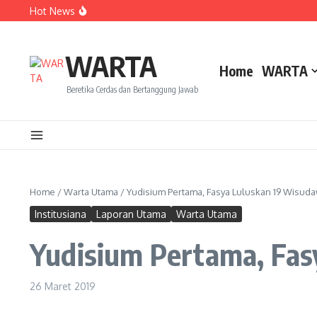
Lewati ke konten
Hot News
Dua Mahasiswa PAI IAIN Pontianak Bawa Geliat Kelapa k
Amanah Baru Arskal Salim untuk Kemajuan IAIN Pontian
Sinergi Masyarakat dan Mahasiswa KKL IAIN Pontianak S
WARTA
Home
WARTA
Beretika Cerdas dan Bertanggung Jawab
Home
/
Warta Utama
/
Yudisium Pertama, Fasya Luluskan 19 Wisud
Institusiana
Laporan Utama
Warta Utama
Yudisium Pertama, Fa
26 Maret 2019