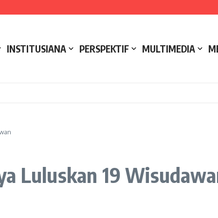
e NCC 4 Bali
ak
ukseskan Kerja Bakti di Anjungan Melancar
INSTITUSIANA
PERSPEKTIF
MULTIMEDIA
M
awan
sya Luluskan 19 Wisudawa