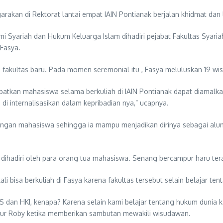
arakan di Rektorat lantai empat IAIN Pontianak berjalan khidmat dan 
omi Syariah dan Hukum Keluarga Islam dihadiri pejabat Fakultas Syar
 Fasya.
an fakultas baru. Pada momen seremonial itu , Fasya meluluskan 19 w
tkan mahasiswa selama berkuliah di IAIN Pontianak dapat diamalka
di internalisasikan dalam kepribadian nya,” ucapnya.
 kalangan mahasiswa sehingga ia mampu menjadikan dirinya sebagai 
 dihadiri oleh para orang tua mahasiswa. Senang bercampur haru terau
i bisa berkuliah di Fasya karena fakultas tersebut selain belajar te
S dan HKI, kenapa? Karena selain kami belajar tentang hukum dunia k
ur Roby ketika memberikan sambutan mewakili wisudawan.