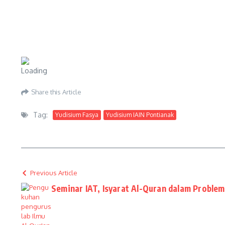
Share this Article
Tag:
Yudisium Fasya
Yudisium IAIN Pontianak
Previous Article
Seminar IAT, Isyarat Al-Quran dalam Proble