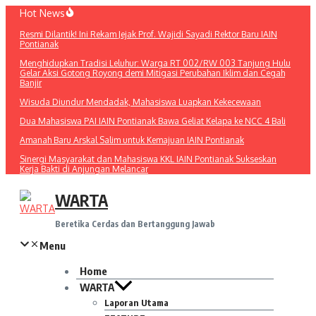
Lewati
Hot News
ke
Resmi Dilantik! Ini Rekam Jejak Prof. Wajidi Sayadi Rektor Baru IAIN
konten
Pontianak
Menghidupkan Tradisi Leluhur: Warga RT 002/RW 003 Tanjung Hulu
Gelar Aksi Gotong Royong demi Mitigasi Perubahan Iklim dan Cegah
Banjir
Wisuda Diundur Mendadak, Mahasiswa Luapkan Kekecewaan
Dua Mahasiswa PAI IAIN Pontianak Bawa Geliat Kelapa ke NCC 4 Bali
Amanah Baru Arskal Salim untuk Kemajuan IAIN Pontianak
Sinergi Masyarakat dan Mahasiswa KKL IAIN Pontianak Sukseskan
Kerja Bakti di Anjungan Melancar
WARTA
Beretika Cerdas dan Bertanggung Jawab
Menu
Home
WARTA
Laporan Utama