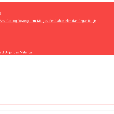
k
ksi Gotong Royong demi Mitigasi Perubahan Iklim dan Cegah Banjir
ti di Anjungan Melancar