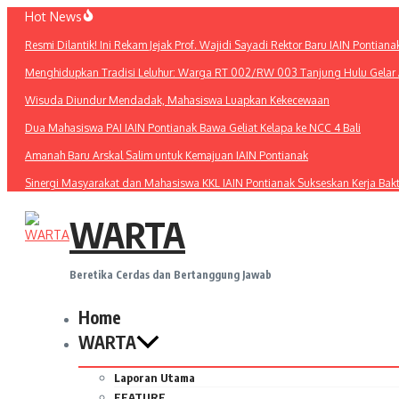
Lewati
Hot News
ke
Resmi Dilantik! Ini Rekam Jejak Prof. Wajidi Sayadi Rektor Baru IAIN Pontiana
konten
Menghidupkan Tradisi Leluhur: Warga RT 002/RW 003 Tanjung Hulu Gelar A
Wisuda Diundur Mendadak, Mahasiswa Luapkan Kekecewaan
Dua Mahasiswa PAI IAIN Pontianak Bawa Geliat Kelapa ke NCC 4 Bali
Amanah Baru Arskal Salim untuk Kemajuan IAIN Pontianak
Sinergi Masyarakat dan Mahasiswa KKL IAIN Pontianak Sukseskan Kerja Bak
WARTA
Beretika Cerdas dan Bertanggung Jawab
Home
WARTA
Laporan Utama
FEATURE