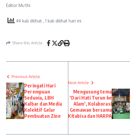
Editor Mu’thi
44 kali dilihat
, 1 kali dilihat hari ini
Share this Article
Previous Article
Next Article
Peringati Hari
Perempuan
Mengusung tema
Sedunia, LBH
‘Dari Hati Turun ke
Kalbar dan Media
Alam’, Kolaborasi
Kolektif Gelar
Gemawan bersama
Pembuatan Zine
Kitabisa dan HARPA