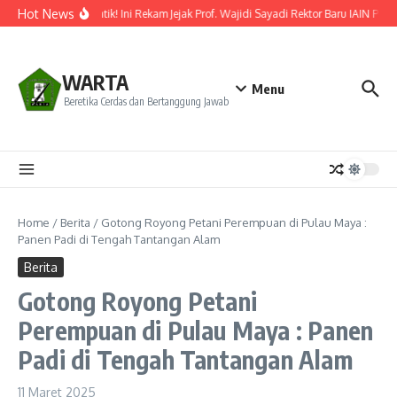
Lewati ke konten
Hot News
Resmi Dilantik! Ini Rekam Jejak Prof. Wajidi Sayadi Rektor Baru IAIN Pont
WARTA
Menu
Beretika Cerdas dan Bertanggung Jawab
Home
/
Berita
/
Gotong Royong Petani Perempuan di Pulau Maya :
Panen Padi di Tengah Tantangan Alam
Berita
Gotong Royong Petani
Perempuan di Pulau Maya : Panen
Padi di Tengah Tantangan Alam
11 Maret 2025