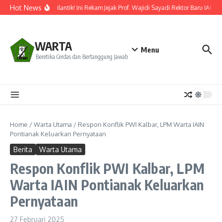
Lewati ke konten
Hot News
Resmi Dilantik! Ini Rekam Jejak Prof. Wajidi Sayadi Rektor Baru IAIN P
WARTA
Menu
Beretika Cerdas dan Bertanggung Jawab
Home
/
Warta Utama
/
Respon Konflik PWI Kalbar, LPM Warta IAIN
Pontianak Keluarkan Pernyataan
Berita
Warta Utama
Respon Konflik PWI Kalbar, LPM
Warta IAIN Pontianak Keluarkan
Pernyataan
27 Februari 2025