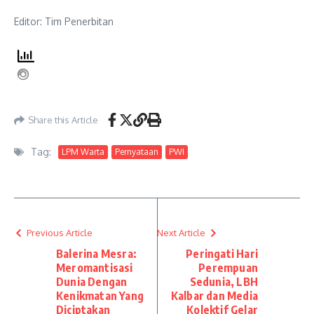
Editor: Tim Penerbitan
Share this Article
Tag:
LPM Warta
Pernyataan
PWI
Previous Article
Next Article
Balerina Mesra:
Peringati Hari
Meromantisasi
Perempuan
Dunia Dengan
Sedunia, LBH
Kenikmatan Yang
Kalbar dan Media
Diciptakan
Kolektif Gelar