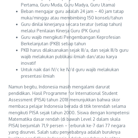
Pertama, Guru Muda, Guru Madya, Guru Utama)
Beban mengajar guru adalah 24 jam – 40 jam tatap
muka/minggu atau membimbing 150 konseli/tahun
Guru dinilai kinerjanya secara teratur (setiap tahun)
melalui Penilaian Kinerja Guru (PK Guru)
Guru wajib mengikuti Pengembangan Keprofesian
Berkelanjutan (PKB) setiap tahun
PKB harus dilaksanakan sejak III/a, dan sejak III/b guru
wajib melakukan publikasi ilmiah dan/atau karya
inovatif
Untuk naik dari IV/c ke IV/d guru wajib melakukan
presentasi ilmiah
Namun begitu, Indonesia masih mengalami darurat
pendidikan. Hasil Programme for International Student
Assessment (PISA) tahun 2018 menunjukkan bahwa skor
membaca pelajar Indonesia berada di titik terendah selama
mengikuti PISA sejak tahun 2000. Siswa dengan kompetensi
Matematika dasar rendah (di bawah Level 2 dalam skala
PISA) berjumlah 71,9 persen – terburuk ke-7 dari 77 negara
yang disurvei. Salah satu penyebabnya adalah buruknya