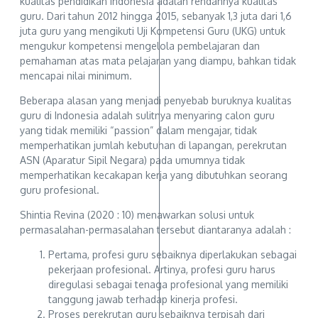
kualitas pendidikan Indonesia adalah rendahnya kualitas
guru. Dari tahun 2012 hingga 2015, sebanyak 1,3 juta dari 1,6
juta guru yang mengikuti Uji Kompetensi Guru (UKG) untuk
mengukur kompetensi mengelola pembelajaran dan
pemahaman atas mata pelajaran yang diampu, bahkan tidak
mencapai nilai minimum.
Beberapa alasan yang menjadi penyebab buruknya kualitas
guru di Indonesia adalah sulitnya menyaring calon guru
yang tidak memiliki “passion” dalam mengajar, tidak
memperhatikan jumlah kebutuhan di lapangan, perekrutan
ASN (Aparatur Sipil Negara) pada umumnya tidak
memperhatikan kecakapan kerja yang dibutuhkan seorang
guru profesional.
Shintia Revina (2020 : 10) menawarkan solusi untuk
permasalahan-permasalahan tersebut diantaranya adalah :
Pertama, profesi guru sebaiknya diperlakukan sebagai
pekerjaan profesional. Artinya, profesi guru harus
diregulasi sebagai tenaga profesional yang memiliki
tanggung jawab terhadap kinerja profesi.
Proses perekrutan guru sebaiknya terpisah dari