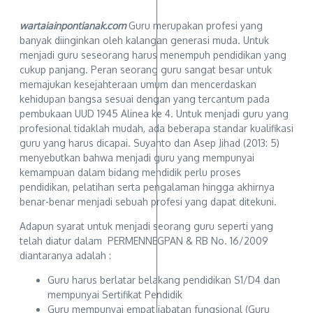
wartaiainpontianak.com
Guru merupakan profesi yang
banyak diinginkan oleh kalangan generasi muda. Untuk
menjadi guru seseorang harus menempuh pendidikan yang
cukup panjang. Peran seorang guru sangat besar untuk
memajukan kesejahteraan umum dan mencerdaskan
kehidupan bangsa sesuai dengan yang tercantum pada
pembukaan UUD 1945 Alinea ke 4. Untuk menjadi guru yang
profesional tidaklah mudah, ada beberapa standar kualifikasi
guru yang harus dicapai. Suyanto dan Asep Jihad (2013: 5)
menyebutkan bahwa menjadi guru yang mempunyai
kemampuan dalam bidang mendidik perlu proses
pendidikan, pelatihan serta pengalaman hingga akhirnya
benar-benar menjadi sebuah profesi yang dapat ditekuni.
Adapun syarat untuk menjadi seorang guru seperti yang
telah diatur dalam PERMENNEGPAN & RB No. 16/2009
diantaranya adalah :
Guru harus berlatar belakang pendidikan S1/D4 dan
mempunyai Sertifikat Pendidik
Guru mempunyai empat jabatan fungsional (Guru