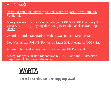
Lewati
Hot News
ke
Resmi Dilantik! Ini Rekam Jejak Prof. Wajidi Sayadi Rektor Baru IAIN
konten
Pontianak
Menghidupkan Tradisi Leluhur: Warga RT 002/RW 003 Tanjung Hulu
Gelar Aksi Gotong Royong demi Mitigasi Perubahan Iklim dan Cegah
Banjir
Wisuda Diundur Mendadak, Mahasiswa Luapkan Kekecewaan
Dua Mahasiswa PAI IAIN Pontianak Bawa Geliat Kelapa ke NCC 4 Bali
Amanah Baru Arskal Salim untuk Kemajuan IAIN Pontianak
Sinergi Masyarakat dan Mahasiswa KKL IAIN Pontianak Sukseskan
Kerja Bakti di Anjungan Melancar
WARTA
Beretika Cerdas dan Bertanggung Jawab