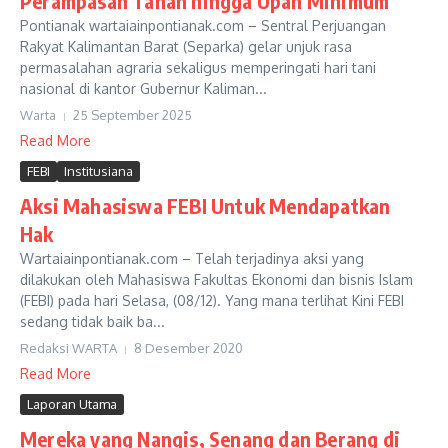
Perampasan Tanah hingga Upah Minimum
Pontianak wartaiainpontianak.com – Sentral Perjuangan
Rakyat Kalimantan Barat (Separka) gelar unjuk rasa
permasalahan agraria sekaligus memperingati hari tani
nasional di kantor Gubernur Kaliman...
Warta
25 September 2025
Read More
FEBI
Institusiana
Aksi Mahasiswa FEBI Untuk Mendapatkan
Hak
Wartaiainpontianak.com – Telah terjadinya aksi yang
dilakukan oleh Mahasiswa Fakultas Ekonomi dan bisnis Islam
(FEBI) pada hari Selasa, (08/12). Yang mana terlihat Kini FEBI
sedang tidak baik ba...
Redaksi WARTA
8 Desember 2020
Read More
Laporan Utama
Mereka yang Nangis, Senang dan Berang di