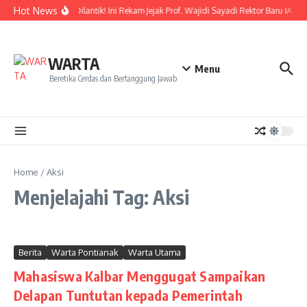
Lewati ke konten
Hot News
Resmi Dilantik! Ini Rekam Jejak Prof. Wajidi Sayadi Rektor Baru IAIN 
WARTA
Menu
Beretika Cerdas dan Bertanggung Jawab
Home
/
Aksi
Menjelajahi Tag: Aksi
Berita
Warta Pontianak
Warta Utama
Mahasiswa Kalbar Menggugat Sampaikan
Delapan Tuntutan kepada Pemerintah