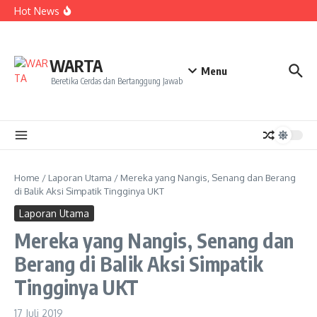
Kekecewaan
Lewati ke konten
Hot News
Dua Mahasiswa PAI IAIN Pontianak Bawa Geliat Kelapa
ke NCC 4 Bali
Amanah Baru Arskal Salim untuk Kemajuan IAIN
Pontianak
Sinergi Masyarakat dan Mahasiswa KKL IAIN Pontianak
WARTA
Sukseskan Kerja Bakti di Anjungan Melancar
Menu
Beretika Cerdas dan Bertanggung Jawab
Home
/
Laporan Utama
/
Mereka yang Nangis, Senang dan Berang
di Balik Aksi Simpatik Tingginya UKT
Laporan Utama
Mereka yang Nangis, Senang dan
Berang di Balik Aksi Simpatik
Tingginya UKT
17 Juli 2019