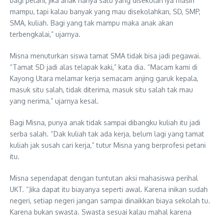
bagi petani, jika anak hanya satu yang disekolah iya masih
mampu, tapi kalau banyak yang mau disekolahkan, SD, SMP,
SMA, kuliah. Bagi yang tak mampu maka anak akan
terbengkalai,” ujarnya.
Misna menuturkan siswa tamat SMA tidak bisa jadi pegawai.
“Tamat SD jadi alas telapak kaki,” kata dia. “Macam kami di
Kayong Utara melamar kerja semacam anjing garuk kepala,
masuk situ salah, tidak diterima, masuk situ salah tak mau
yang nerima,” ujarnya kesal.
Bagi Misna, punya anak tidak sampai dibangku kuliah itu jadi
serba salah. “Dak kuliah tak ada kerja, belum lagi yang tamat
kuliah jak susah cari kerja,” tutur Misna yang berprofesi petani
itu.
Misna sependapat dengan tuntutan aksi mahasiswa perihal
UKT. “Jika dapat itu biayanya seperti awal. Karena inikan sudah
negeri, setiap negeri jangan sampai dinaikkan biaya sekolah tu.
Karena bukan swasta. Swasta sesuai kalau mahal karena