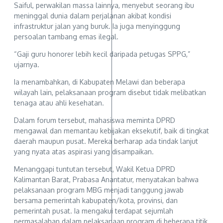
Saiful, perwakilan massa lainnya, menyebut seorang ibu
meninggal dunia dalam perjalanan akibat kondisi
infrastruktur jalan yang buruk. Ia juga menyinggung
persoalan tambang emas ilegal.
“Gaji guru honorer lebih kecil daripada petugas SPPG,”
ujarnya.
Ia menambahkan, di Kabupaten Melawi dan beberapa
wilayah lain, pelaksanaan program disebut tidak melibatkan
tenaga atau ahli kesehatan.
Dalam forum tersebut, mahasiswa meminta DPRD
mengawal dan memantau kebijakan eksekutif, baik di tingkat
daerah maupun pusat. Mereka berharap ada tindak lanjut
yang nyata atas aspirasi yang disampaikan.
Menanggapi tuntutan tersebut, Wakil Ketua DPRD
Kalimantan Barat, Prabasa Anantatur, menyatakan bahwa
pelaksanaan program MBG menjadi tanggung jawab
bersama pemerintah kabupaten/kota, provinsi, dan
pemerintah pusat. Ia mengakui terdapat sejumlah
permasalahan dalam pelaksanaan program di beberapa titik