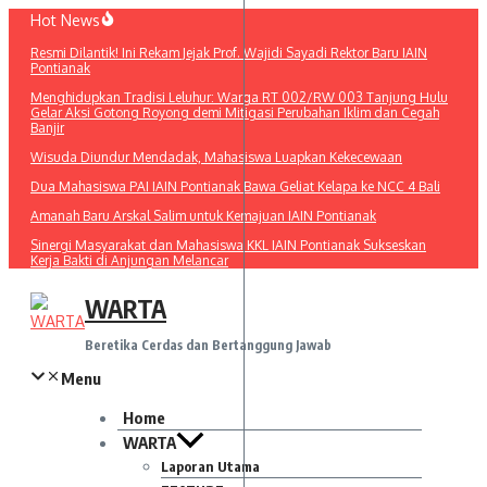
Lewati
Hot News
ke
Resmi Dilantik! Ini Rekam Jejak Prof. Wajidi Sayadi Rektor Baru IAIN
konten
Pontianak
Menghidupkan Tradisi Leluhur: Warga RT 002/RW 003 Tanjung Hulu
Gelar Aksi Gotong Royong demi Mitigasi Perubahan Iklim dan Cegah
Banjir
Wisuda Diundur Mendadak, Mahasiswa Luapkan Kekecewaan
Dua Mahasiswa PAI IAIN Pontianak Bawa Geliat Kelapa ke NCC 4 Bali
Amanah Baru Arskal Salim untuk Kemajuan IAIN Pontianak
Sinergi Masyarakat dan Mahasiswa KKL IAIN Pontianak Sukseskan
Kerja Bakti di Anjungan Melancar
WARTA
Beretika Cerdas dan Bertanggung Jawab
Menu
Home
WARTA
Laporan Utama