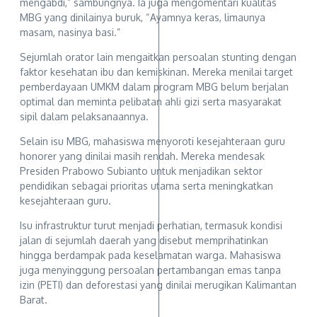
mengabdi,” sambungnya. Ia juga mengomentari kualitas
MBG yang dinilainya buruk, “Ayamnya keras, limaunya
masam, nasinya basi.”
Sejumlah orator lain mengaitkan persoalan stunting dengan
faktor kesehatan ibu dan kemiskinan. Mereka menilai target
pemberdayaan UMKM dalam program MBG belum berjalan
optimal dan meminta pelibatan ahli gizi serta masyarakat
sipil dalam pelaksanaannya.
Selain isu MBG, mahasiswa menyoroti kesejahteraan guru
honorer yang dinilai masih rendah. Mereka mendesak
Presiden Prabowo Subianto untuk menjadikan sektor
pendidikan sebagai prioritas utama serta meningkatkan
kesejahteraan guru.
Isu infrastruktur turut menjadi perhatian, termasuk kondisi
jalan di sejumlah daerah yang disebut memprihatinkan
hingga berdampak pada keselamatan warga. Mahasiswa
juga menyinggung persoalan pertambangan emas tanpa
izin (PETI) dan deforestasi yang dinilai merugikan Kalimantan
Barat.