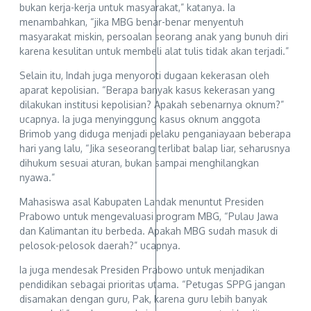
bukan kerja-kerja untuk masyarakat,” katanya. Ia
menambahkan, “jika MBG benar-benar menyentuh
masyarakat miskin, persoalan seorang anak yang bunuh diri
karena kesulitan untuk membeli alat tulis tidak akan terjadi.”
Selain itu, Indah juga menyoroti dugaan kekerasan oleh
aparat kepolisian. “Berapa banyak kasus kekerasan yang
dilakukan institusi kepolisian? Apakah sebenarnya oknum?”
ucapnya. Ia juga menyinggung kasus oknum anggota
Brimob yang diduga menjadi pelaku penganiayaan beberapa
hari yang lalu, “Jika seseorang terlibat balap liar, seharusnya
dihukum sesuai aturan, bukan sampai menghilangkan
nyawa.”
Mahasiswa asal Kabupaten Landak menuntut Presiden
Prabowo untuk mengevaluasi program MBG, “Pulau Jawa
dan Kalimantan itu berbeda. Apakah MBG sudah masuk di
pelosok-pelosok daerah?” ucapnya.
Ia juga mendesak Presiden Prabowo untuk menjadikan
pendidikan sebagai prioritas utama. “Petugas SPPG jangan
disamakan dengan guru, Pak, karena guru lebih banyak