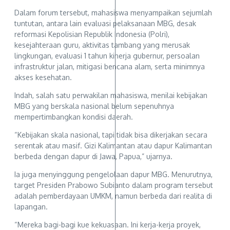
Dalam forum tersebut, mahasiswa menyampaikan sejumlah
tuntutan, antara lain evaluasi pelaksanaan MBG, desak
reformasi Kepolisian Republik Indonesia (Polri),
kesejahteraan guru, aktivitas tambang yang merusak
lingkungan, evaluasi 1 tahun kinerja gubernur, persoalan
infrastruktur jalan, mitigasi bencana alam, serta minimnya
akses kesehatan.
Indah, salah satu perwakilan mahasiswa, menilai kebijakan
MBG yang berskala nasional belum sepenuhnya
mempertimbangkan kondisi daerah.
“Kebijakan skala nasional, tapi tidak bisa dikerjakan secara
serentak atau masif. Gizi Kalimantan atau dapur Kalimantan
berbeda dengan dapur di Jawa, Papua,” ujarnya.
Ia juga menyinggung pengelolaan dapur MBG. Menurutnya,
target Presiden Prabowo Subianto dalam program tersebut
adalah pemberdayaan UMKM, namun berbeda dari realita di
lapangan.
“Mereka bagi-bagi kue kekuasaan. Ini kerja-kerja proyek,