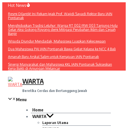
Lewati
Hot News
ke
Resmi Dilantik! Ini Rekam Jejak Prof. Wajidi Sayadi Rektor Baru IAIN
konten
Pontianak
Menghidupkan Tradisi Leluhur: Warga RT 002/RW 003 Tanjung Hulu
Gelar Aksi Gotong Royong demi Mitigasi Perubahan Iklim dan Cegah
Banjir
Wisuda Diundur Mendadak, Mahasiswa Luapkan Kekecewaan
Dua Mahasiswa PAI IAIN Pontianak Bawa Geliat Kelapa ke NCC 4 Bali
Amanah Baru Arskal Salim untuk Kemajuan IAIN Pontianak
Sinergi Masyarakat dan Mahasiswa KKL IAIN Pontianak Sukseskan
Kerja Bakti di Anjungan Melancar
WARTA
Beretika Cerdas dan Bertanggung Jawab
Menu
Home
WARTA
Laporan Utama