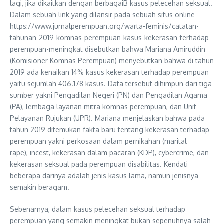
lagi, jika dikaitkan dengan berbagaiB kasus pelecehan seksual.
Dalam sebuah link yang dilansir pada sebuah situs online
https://www.jurnalperempuan.org/warta-feminis/catatan-
tahunan-2019-komnas-perempuan-kasus-kekerasan-terhadap-
perempuan-meningkat disebutkan bahwa Mariana Amiruddin
(Komisioner Komnas Perempuan) menyebutkan bahwa di tahun
2019 ada kenaikan 14% kasus kekerasan terhadap perempuan
yaitu sejumlah 406.178 kasus. Data tersebut dihimpun dari tiga
sumber yakni Pengadilan Negeri (PN) dan Pengadilan Agama
(PA), lembaga layanan mitra komnas perempuan, dan Unit
Pelayanan Rujukan (UPR). Mariana menjelaskan bahwa pada
tahun 2019 ditemukan fakta baru tentang kekerasan terhadap
perempuan yakni perkosaan dalam pernikahan (marital
rape), incest, kekerasan dalam pacaran (KDP), cybercrime, dan
kekerasan seksual pada perempuan disabilitas. Kendati
beberapa darinya adalah jenis kasus lama, namun jenisnya
semakin beragam.
Sebenarnya, dalam kasus pelecehan seksual terhadap
perempuan yang semakin meningkat bukan sepenuhnya salah