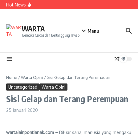
Kekecewaan
Lewati ke konten
Hot News
Dua Mahasiswa PAI IAIN Pontianak Bawa Geliat Kelapa
ke NCC 4 Bali
Amanah Baru Arskal Salim untuk Kemajuan IAIN
Pontianak
Sinergi Masyarakat dan Mahasiswa KKL IAIN Pontianak
WARTA
Sukseskan Kerja Bakti di Anjungan Melancar
Menu
Beretika Cerdas dan Bertanggung Jawab
Home
/
Warta Opini
/
Sisi Gelap dan Terang Perempuan
Uncategorized
Warta Opini
Sisi Gelap dan Terang Perempuan
25 Januari 2020
wartaiainpontianak.com –
Diluar sana, manusia yang mengaku