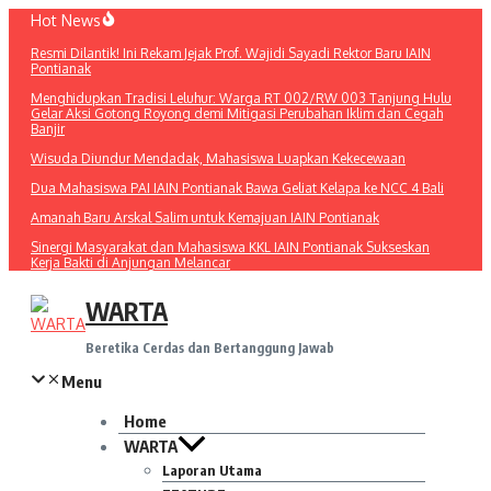
Lewati
Hot News
ke
Resmi Dilantik! Ini Rekam Jejak Prof. Wajidi Sayadi Rektor Baru IAIN
konten
Pontianak
Menghidupkan Tradisi Leluhur: Warga RT 002/RW 003 Tanjung Hulu
Gelar Aksi Gotong Royong demi Mitigasi Perubahan Iklim dan Cegah
Banjir
Wisuda Diundur Mendadak, Mahasiswa Luapkan Kekecewaan
Dua Mahasiswa PAI IAIN Pontianak Bawa Geliat Kelapa ke NCC 4 Bali
Amanah Baru Arskal Salim untuk Kemajuan IAIN Pontianak
Sinergi Masyarakat dan Mahasiswa KKL IAIN Pontianak Sukseskan
Kerja Bakti di Anjungan Melancar
WARTA
Beretika Cerdas dan Bertanggung Jawab
Menu
Home
WARTA
Laporan Utama