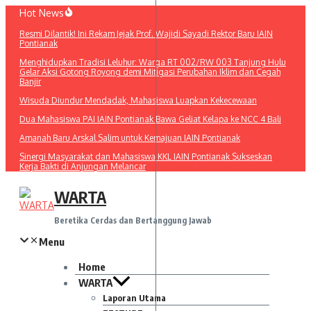
Lewati
Hot News
ke
Resmi Dilantik! Ini Rekam Jejak Prof. Wajidi Sayadi Rektor Baru IAIN
konten
Pontianak
Menghidupkan Tradisi Leluhur: Warga RT 002/RW 003 Tanjung Hulu
Gelar Aksi Gotong Royong demi Mitigasi Perubahan Iklim dan Cegah
Banjir
Wisuda Diundur Mendadak, Mahasiswa Luapkan Kekecewaan
Dua Mahasiswa PAI IAIN Pontianak Bawa Geliat Kelapa ke NCC 4 Bali
Amanah Baru Arskal Salim untuk Kemajuan IAIN Pontianak
Sinergi Masyarakat dan Mahasiswa KKL IAIN Pontianak Sukseskan
Kerja Bakti di Anjungan Melancar
WARTA
Beretika Cerdas dan Bertanggung Jawab
Menu
Home
WARTA
Laporan Utama