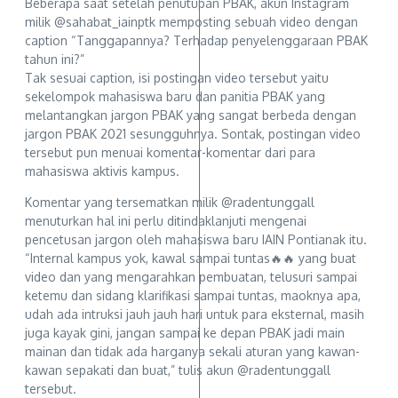
Beberapa saat setelah penutupan PBAK, akun Instagram
milik @sahabat_iainptk memposting sebuah video dengan
caption “Tanggapannya? Terhadap penyelenggaraan PBAK
tahun ini?”
Tak sesuai caption, isi postingan video tersebut yaitu
sekelompok mahasiswa baru dan panitia PBAK yang
melantangkan jargon PBAK yang sangat berbeda dengan
jargon PBAK 2021 sesungguhnya. Sontak, postingan video
tersebut pun menuai komentar-komentar dari para
mahasiswa aktivis kampus.
Komentar yang tersematkan milik @radentunggall
menuturkan hal ini perlu ditindaklanjuti mengenai
pencetusan jargon oleh mahasiswa baru IAIN Pontianak itu.
“Internal kampus yok, kawal sampai tuntas🔥🔥 yang buat
video dan yang mengarahkan pembuatan, telusuri sampai
ketemu dan sidang klarifikasi sampai tuntas, maoknya apa,
udah ada intruksi jauh jauh hari untuk para eksternal, masih
juga kayak gini, jangan sampai ke depan PBAK jadi main
mainan dan tidak ada harganya sekali aturan yang kawan-
kawan sepakati dan buat,” tulis akun @radentunggall
tersebut.