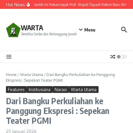
Lewati ke konten
Hot News
Resmi Dilantik! Ini Rekam Jejak Prof. Wajidi Sayadi Rektor Baru IAIN Po
WARTA
Menu
Beretika Cerdas dan Bertanggung Jawab
Home
/
Warta Utama
/
Dari Bangku Perkuliahan ke Panggung
Ekspresi : Sepekan Teater PGMI
Features
Institusiana
Narasi
Warta Utama
Dari Bangku Perkuliahan ke
Panggung Ekspresi : Sepekan
Teater PGMI
25 Januari 2026