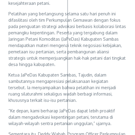
kesejahteraan petani.
Pelatihan yang berlangsung selama satu hari penuh ini
difasilitasi oleh tim Perkumpulan Gemawan dengan fokus
pada penguatan strategi advokasi berbasis kolaborasi lintas
pemangku kepentingan. Peserta yang tergabung dalam
Jaringan Petani Komoditas (JaPeDas) Kabupaten Sambas
mendapatkan materi mengenai teknik negosiasi kebijakan,
pemetaan isu pertanian, serta pembangunan aliansi
strategis untuk memperjuangkan hak-hak petani dari tingkat
desa hingga kabupaten.
Ketua JaPeDas Kabupaten Sambas, Tajudin, dalam
sambutannya mengapresiasi pelaksanaan kegiatan
tersebut. Ia menyampaikan bahwa pelatihan ini menjadi
ruang silaturahmi sekaligus wadah berbagi informasi,
khususnya terkait isu-isu pertanian.
“Ke depan, kami berharap JaPeDas dapat lebih proaktif
dalam mengadvokasi kepentingan petani, terutama di
wilayah-wilayah sentra pertanian unggulan,” ujarnya.
Sementara itu, Deddy Wahab, Program Officer Perkumpulan