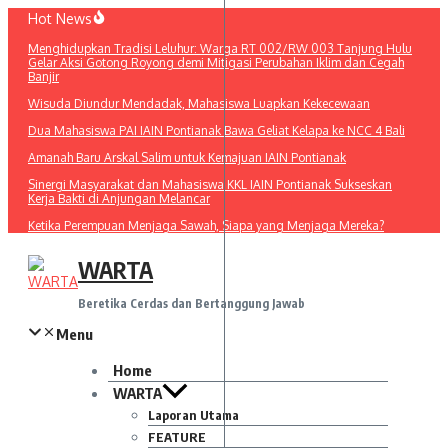
Lewati
Hot News
ke
Menghidupkan Tradisi Leluhur: Warga RT 002/RW 003 Tanjung Hulu
konten
Gelar Aksi Gotong Royong demi Mitigasi Perubahan Iklim dan Cegah
Banjir
Wisuda Diundur Mendadak, Mahasiswa Luapkan Kekecewaan
Dua Mahasiswa PAI IAIN Pontianak Bawa Geliat Kelapa ke NCC 4 Bali
Amanah Baru Arskal Salim untuk Kemajuan IAIN Pontianak
Sinergi Masyarakat dan Mahasiswa KKL IAIN Pontianak Sukseskan
Kerja Bakti di Anjungan Melancar
Ketika Perempuan Menjaga Sawah, Siapa yang Menjaga Mereka?
WARTA
Beretika Cerdas dan Bertanggung Jawab
Menu
Home
WARTA
Laporan Utama
FEATURE