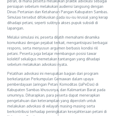
peran, di mana peserta melakukan praktik advokasi sebagai
persiapan sebelum melakukan audiensi langsung dengan
Dinas Pertanian dan Ketahanan Pangan Kabupaten Sambas.
Simulasi tersebut difokuskan pada isu-isu krusial yang kerap
dihadapi petani, seperti sulitnya akses pupuk subsidi di
lapangan.
Melalui simulasi ini, peserta dilatih memahami dinamika
komunikasi dengan pejabat terkait, mengantisipasi berbagai
respons, serta menyusun argumen berbasis kondisi riil
petani. Peserta juga belajar membangun posisi tawar
kolektif sekaligus memetakan tantangan yang dihadapi
sebelum melakukan advokasi nyata.
Pelatihan advokasi ini merupakan bagian dari program
berkelanjutan Perkumpulan Gemawan dalam upaya
pemberdayaan Jaringan Petani Komoditas (JaPeDas) di
Kabupaten Sambas khususnya, dan Kalimantan Barat pada
umumnya. Diharapkan, para peserta dapat menerapkan
pengetahuan dan keterampilan yang diperoleh untuk
melakukan advokasi di wilayah masing-masing serta
berkontribusi terhadap peningkatan kesejahteraan petani di