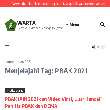
Lewati ke konten
Hot News
Resmi Dilantik! Ini Rekam Jejak Prof. Wajidi Sayadi Rektor Baru IAIN 
WARTA
Menu
Beretika Cerdas dan Bertanggung Jawab
Home
/
PBAK 2021
Menjelajahi Tag: PBAK 2021
Institusiana
PBAK IAIN 2021 dan Video Viral, Luar Kendali
Panitia PBAK dan DEMA