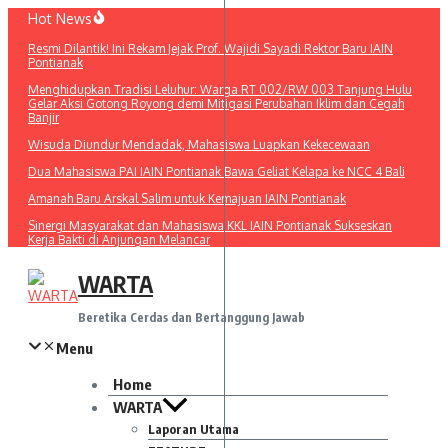
Lewati
Hot News
ke
Resmi Dilantik! Ini Rekam Jejak Prof. Wajidi Sayadi Rektor Baru IAIN
konten
Pontianak
Menghidupkan Tradisi Leluhur: Warga RT 002/RW 003 Tanjung Hulu
Gelar Aksi Gotong Royong demi Mitigasi Perubahan Iklim dan Cegah
Banjir
Wisuda Diundur Mendadak, Mahasiswa Luapkan Kekecewaan
Dua Mahasiswa PAI IAIN Pontianak Bawa Geliat Kelapa ke NCC 4 Bali
Amanah Baru Arskal Salim untuk Kemajuan IAIN Pontianak
Sinergi Masyarakat dan Mahasiswa KKL IAIN Pontianak Sukseskan
Kerja Bakti di Anjungan Melancar
WARTA
Beretika Cerdas dan Bertanggung Jawab
Menu
Home
WARTA
Laporan Utama