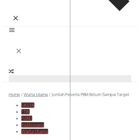
Home
/
Warta Utama
/
Jumlah Peserta PBM Belum Sampai Target
FASYA
FTIK
FUAD
Institusiana
Warta Utama