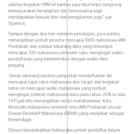
adanya kegiatan PBM ini karena saya bisa terjun langsung
kemasyarakat beradaptasi dan bersosialisai juga
mendapatkan banyak ilmu dan pengalaman juga” ujar
Syamsul.
Sampai dengan dua hari sebelum penutupan, para panitia
menargetkan jumlah peserta mencapai 1000 mahasiswa IAIN
Pontianak, dan sampai sekarang data yang terkumpul
mencapai 700 mahasiswa semester satu, mengingat waktu
pendaftaran yang berbentrokan dengan waktu libur
panjang.
‘Untuk sekarang peserta yang telah mendaftarkan diri
mencapai tujuh ratus mahasiswa dan target dari kegiatan
tahun ini mencapai seribu mahasiswa yang terlibat,
mengingat jumblah mahasiswa baru pada tahun 2018 ini ada
1.471 jadi kita menargetkan seribu mahahasiswa” Kata
Khoirudin mahasiswa semester lima IAIN Pontianak utusan
Dewan Eksekutif Mahasiswa (DEMA) yang menjabat sebagai
Kemendagri.
Dirinya menambahkan bahwa jika jumlah pendaftar belum