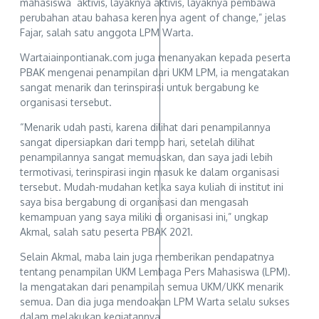
mahasiswa aktivis, layaknya aktivis, layaknya pembawa
perubahan atau bahasa keren nya agent of change,” jelas
Fajar, salah satu anggota LPM Warta.
Wartaiainpontianak.com juga menanyakan kepada peserta
PBAK mengenai penampilan dari UKM LPM, ia mengatakan
sangat menarik dan terinspirasi untuk bergabung ke
organisasi tersebut.
“Menarik udah pasti, karena dilihat dari penampilannya
sangat dipersiapkan dari tempo hari, setelah dilihat
penampilannya sangat memuaskan, dan saya jadi lebih
termotivasi, terinspirasi ingin masuk ke dalam organisasi
tersebut. Mudah-mudahan ketika saya kuliah di institut ini
saya bisa bergabung di organisasi dan mengasah
kemampuan yang saya miliki di organisasi ini,” ungkap
Akmal, salah satu peserta PBAK 2021.
Selain Akmal, maba lain juga memberikan pendapatnya
tentang penampilan UKM Lembaga Pers Mahasiswa (LPM).
Ia mengatakan dari penampilan semua UKM/UKK menarik
semua. Dan dia juga mendoakan LPM Warta selalu sukses
dalam melakukan kegiatannya.