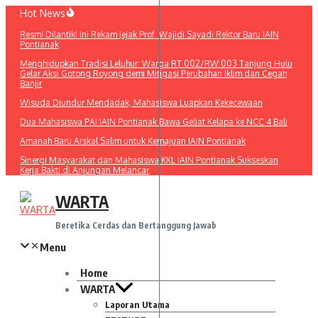
Lewati
Hot News
ke
Resmi Dilantik! Ini Rekam Jejak Prof. Wajidi Sayadi Rektor Baru IAIN
konten
Pontianak
Menghidupkan Tradisi Leluhur: Warga RT 002/RW 003 Tanjung Hulu
Gelar Aksi Gotong Royong demi Mitigasi Perubahan Iklim dan Cegah
Banjir
Wisuda Diundur Mendadak, Mahasiswa Luapkan Kekecewaan
Dua Mahasiswa PAI IAIN Pontianak Bawa Geliat Kelapa ke NCC 4 Bali
Amanah Baru Arskal Salim untuk Kemajuan IAIN Pontianak
Sinergi Masyarakat dan Mahasiswa KKL IAIN Pontianak Sukseskan
Kerja Bakti di Anjungan Melancar
WARTA
Beretika Cerdas dan Bertanggung Jawab
Menu
Home
WARTA
Laporan Utama