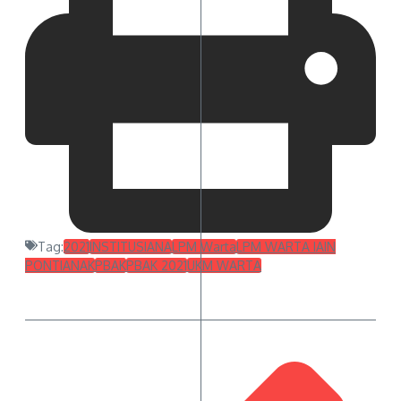
Tag:
2021
INSTITUSIANA
LPM Warta
LPM WARTA IAIN
PONTIANAK
PBAK
PBAK 2021
UKM WARTA