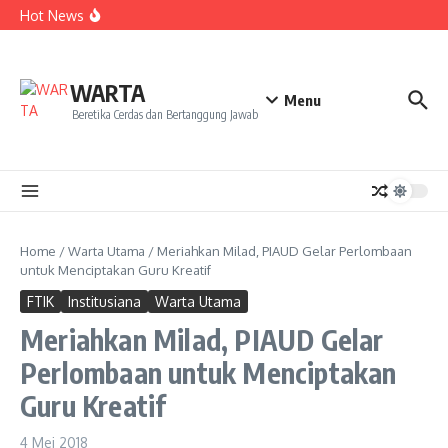
Kekecewaan
Lewati ke konten
Hot News
Dua Mahasiswa PAI IAIN Pontianak Bawa Geliat Kelapa
ke NCC 4 Bali
Amanah Baru Arskal Salim untuk Kemajuan IAIN
Pontianak
Sinergi Masyarakat dan Mahasiswa KKL IAIN Pontianak
WARTA
Sukseskan Kerja Bakti di Anjungan Melancar
Menu
Beretika Cerdas dan Bertanggung Jawab
Home
/
Warta Utama
/
Meriahkan Milad, PIAUD Gelar Perlombaan
untuk Menciptakan Guru Kreatif
FTIK
Institusiana
Warta Utama
Meriahkan Milad, PIAUD Gelar
Perlombaan untuk Menciptakan
Guru Kreatif
4 Mei 2018