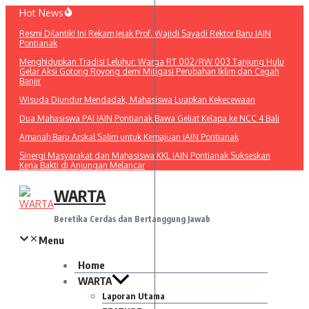
Lewati
Hot News
ke
Resmi Dilantik! Ini Rekam Jejak Prof. Wajidi Sayadi Rektor Baru IAIN
konten
Pontianak
Menghidupkan Tradisi Leluhur: Warga RT 002/RW 003 Tanjung Hulu
Gelar Aksi Gotong Royong demi Mitigasi Perubahan Iklim dan Cegah
Banjir
Wisuda Diundur Mendadak, Mahasiswa Luapkan Kekecewaan
Dua Mahasiswa PAI IAIN Pontianak Bawa Geliat Kelapa ke NCC 4 Bali
Amanah Baru Arskal Salim untuk Kemajuan IAIN Pontianak
Sinergi Masyarakat dan Mahasiswa KKL IAIN Pontianak Sukseskan
Kerja Bakti di Anjungan Melancar
WARTA
Beretika Cerdas dan Bertanggung Jawab
Menu
Home
WARTA
Laporan Utama