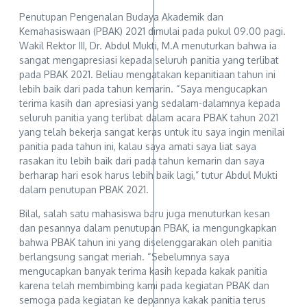
Penutupan Pengenalan Budaya Akademik dan
Kemahasiswaan (PBAK) 2021 dimulai pada pukul 09.00 pagi.
Wakil Rektor III, Dr. Abdul Mukti, M.A menuturkan bahwa ia
sangat mengapresiasi kepada seluruh panitia yang terlibat
pada PBAK 2021. Beliau mengatakan kepanitiaan tahun ini
lebih baik dari pada tahun kemarin. “Saya mengucapkan
terima kasih dan apresiasi yang sedalam-dalamnya kepada
seluruh panitia yang terlibat dalam acara PBAK tahun 2021
yang telah bekerja sangat keras untuk itu saya ingin menilai
panitia pada tahun ini, kalau saya amati saya liat saya
rasakan itu lebih baik dari pada tahun kemarin dan saya
berharap hari esok harus lebih baik lagi,” tutur Abdul Mukti
dalam penutupan PBAK 2021.
Bilal, salah satu mahasiswa baru juga menuturkan kesan
dan pesannya dalam penutupan PBAK, ia mengungkapkan
bahwa PBAK tahun ini yang diselenggarakan oleh panitia
berlangsung sangat meriah. “Sebelumnya saya
mengucapkan banyak terima kasih kepada kakak panitia
karena telah membimbing kami pada kegiatan PBAK dan
semoga pada kegiatan ke depannya kakak panitia terus