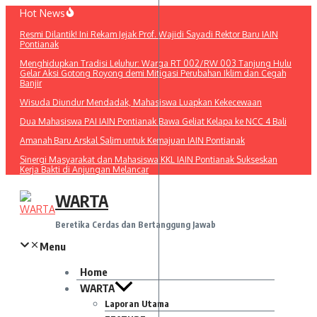
Lewati
Hot News
ke
Resmi Dilantik! Ini Rekam Jejak Prof. Wajidi Sayadi Rektor Baru IAIN
konten
Pontianak
Menghidupkan Tradisi Leluhur: Warga RT 002/RW 003 Tanjung Hulu
Gelar Aksi Gotong Royong demi Mitigasi Perubahan Iklim dan Cegah
Banjir
Wisuda Diundur Mendadak, Mahasiswa Luapkan Kekecewaan
Dua Mahasiswa PAI IAIN Pontianak Bawa Geliat Kelapa ke NCC 4 Bali
Amanah Baru Arskal Salim untuk Kemajuan IAIN Pontianak
Sinergi Masyarakat dan Mahasiswa KKL IAIN Pontianak Sukseskan
Kerja Bakti di Anjungan Melancar
WARTA
Beretika Cerdas dan Bertanggung Jawab
Menu
Home
WARTA
Laporan Utama