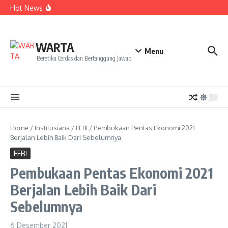
Kekecewaan
Lewati ke konten
Hot News
Dua Mahasiswa PAI IAIN Pontianak Bawa Geliat Kelapa
ke NCC 4 Bali
Amanah Baru Arskal Salim untuk Kemajuan IAIN
Pontianak
Sinergi Masyarakat dan Mahasiswa KKL IAIN Pontianak
WARTA
Sukseskan Kerja Bakti di Anjungan Melancar
Menu
Beretika Cerdas dan Bertanggung Jawab
Home
/
Institusiana
/
FEBI
/
Pembukaan Pentas Ekonomi 2021
Berjalan Lebih Baik Dari Sebelumnya
FEBI
Pembukaan Pentas Ekonomi 2021
Berjalan Lebih Baik Dari
Sebelumnya
6 Desember 2021