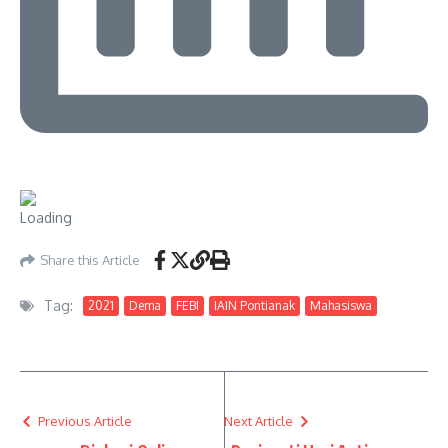
Share this Article
Tag:
2021
Dema
FEBI
IAIN Pontianak
Mahasiswa
Previous Article
Next Article