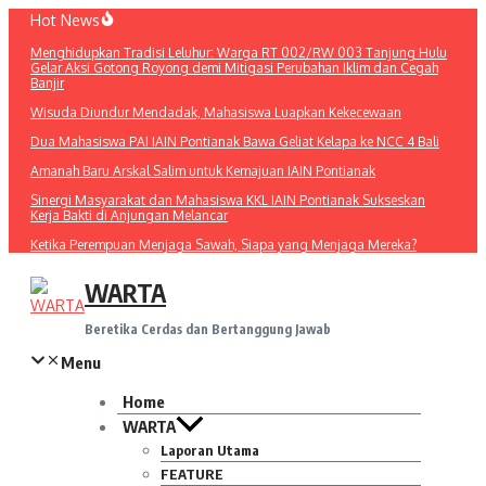
Lewati
Hot News
ke
Menghidupkan Tradisi Leluhur: Warga RT 002/RW 003 Tanjung Hulu
konten
Gelar Aksi Gotong Royong demi Mitigasi Perubahan Iklim dan Cegah
Banjir
Wisuda Diundur Mendadak, Mahasiswa Luapkan Kekecewaan
Dua Mahasiswa PAI IAIN Pontianak Bawa Geliat Kelapa ke NCC 4 Bali
Amanah Baru Arskal Salim untuk Kemajuan IAIN Pontianak
Sinergi Masyarakat dan Mahasiswa KKL IAIN Pontianak Sukseskan
Kerja Bakti di Anjungan Melancar
Ketika Perempuan Menjaga Sawah, Siapa yang Menjaga Mereka?
WARTA
Beretika Cerdas dan Bertanggung Jawab
Menu
Home
WARTA
Laporan Utama
FEATURE