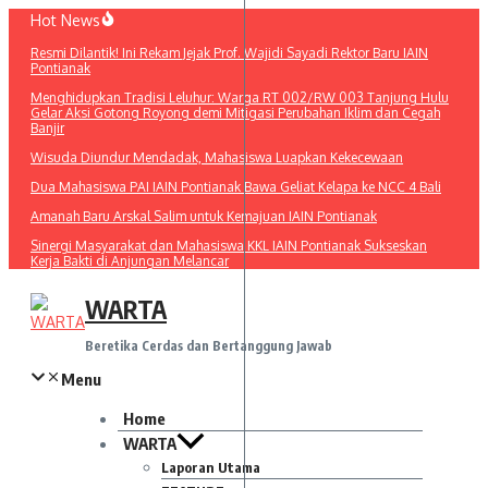
Lewati
Hot News
ke
Resmi Dilantik! Ini Rekam Jejak Prof. Wajidi Sayadi Rektor Baru IAIN
konten
Pontianak
Menghidupkan Tradisi Leluhur: Warga RT 002/RW 003 Tanjung Hulu
Gelar Aksi Gotong Royong demi Mitigasi Perubahan Iklim dan Cegah
Banjir
Wisuda Diundur Mendadak, Mahasiswa Luapkan Kekecewaan
Dua Mahasiswa PAI IAIN Pontianak Bawa Geliat Kelapa ke NCC 4 Bali
Amanah Baru Arskal Salim untuk Kemajuan IAIN Pontianak
Sinergi Masyarakat dan Mahasiswa KKL IAIN Pontianak Sukseskan
Kerja Bakti di Anjungan Melancar
WARTA
Beretika Cerdas dan Bertanggung Jawab
Menu
Home
WARTA
Laporan Utama