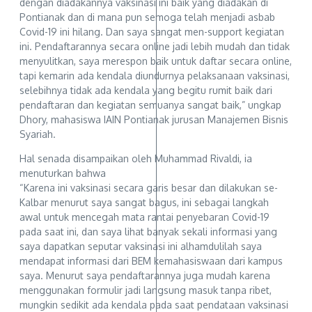
dengan diadakannya vaksinasi ini baik yang diadakan di
Pontianak dan di mana pun semoga telah menjadi asbab
Covid-19 ini hilang. Dan saya sangat men-support kegiatan
ini. Pendaftarannya secara online jadi lebih mudah dan tidak
menyulitkan, saya merespon baik untuk daftar secara online,
tapi kemarin ada kendala diundurnya pelaksanaan vaksinasi,
selebihnya tidak ada kendala yang begitu rumit baik dari
pendaftaran dan kegiatan semuanya sangat baik,” ungkap
Dhory, mahasiswa IAIN Pontianak jurusan Manajemen Bisnis
Syariah.
Hal senada disampaikan oleh Muhammad Rivaldi, ia
menuturkan bahwa
“Karena ini vaksinasi secara garis besar dan dilakukan se-
Kalbar menurut saya sangat bagus, ini sebagai langkah
awal untuk mencegah mata rantai penyebaran Covid-19
pada saat ini, dan saya lihat banyak sekali informasi yang
saya dapatkan seputar vaksinasi ini alhamdulilah saya
mendapat informasi dari BEM kemahasiswaan dari kampus
saya. Menurut saya pendaftarannya juga mudah karena
menggunakan formulir jadi langsung masuk tanpa ribet,
mungkin sedikit ada kendala pada saat pendataan vaksinasi