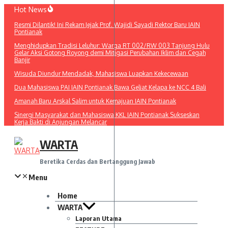
Lewati
Hot News
ke
Resmi Dilantik! Ini Rekam Jejak Prof. Wajidi Sayadi Rektor Baru IAIN
konten
Pontianak
Menghidupkan Tradisi Leluhur: Warga RT 002/RW 003 Tanjung Hulu
Gelar Aksi Gotong Royong demi Mitigasi Perubahan Iklim dan Cegah
Banjir
Wisuda Diundur Mendadak, Mahasiswa Luapkan Kekecewaan
Dua Mahasiswa PAI IAIN Pontianak Bawa Geliat Kelapa ke NCC 4 Bali
Amanah Baru Arskal Salim untuk Kemajuan IAIN Pontianak
Sinergi Masyarakat dan Mahasiswa KKL IAIN Pontianak Sukseskan
Kerja Bakti di Anjungan Melancar
WARTA
Beretika Cerdas dan Bertanggung Jawab
Menu
Home
WARTA
Laporan Utama