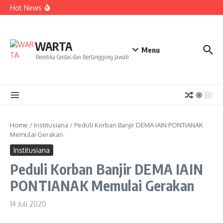
Kekecewaan
Lewati ke konten
Hot News
Dua Mahasiswa PAI IAIN Pontianak Bawa Geliat Kelapa
ke NCC 4 Bali
Amanah Baru Arskal Salim untuk Kemajuan IAIN
Pontianak
Sinergi Masyarakat dan Mahasiswa KKL IAIN Pontianak
WARTA
Sukseskan Kerja Bakti di Anjungan Melancar
Menu
Beretika Cerdas dan Bertanggung Jawab
Home
/
Institusiana
/
Peduli Korban Banjir DEMA IAIN PONTIANAK
Memulai Gerakan
Institusiana
Peduli Korban Banjir DEMA IAIN
PONTIANAK Memulai Gerakan
14 Juli 2020