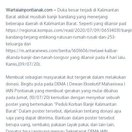
Wartaiainpontianak.com –
Duka besar terjadi di Kalimantan
Barat akibat musibah banjir bandang yang menerjang
beberapa daerah di Kalimantan Barat. Seperti yang dilansir pad
https://regional.kompas.com/read/2020/07/09/06534031/banjir
bandang-terjang-entikong-ratusan-rumah-rusak-dan-253-
keluarga dan
https://m.antaranews.com/berita/1601606/melawi-kalbar-
dilanda-banjir-dan-tanah-longsor yang dilansir pada 4 hari lalu.
Kamis,(09/07/20).
Membuat sebagian masyarakat ikut tergerak dalam melakukan
donasi. Begitu pula pada DEMA ( Dewan Eksekutif Mahasiswa )
IAIN Pontianak yang membuat gerakan yang mulai dibahas
pada Jumat, (10/07/20) kemudian dengan menyebar sebuah
poster yang bertemakan “Peduli Korban Banjir Kalimantan
Barat” Dalam poster tersebut, dijelaskan tentang donasi apa
saja yang dapat diterima. Bantuan dalam poster tersebut
berupa uang, sembako, pakaian layak pakai, dan lain-lain.
Donatur bisa langsung menuju Sekretariat DEMA IAIN